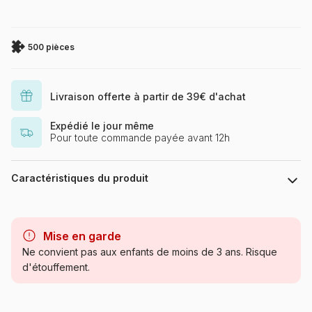
500 pièces
Livraison offerte à partir de 39€ d'achat
Expédié le jour même
Pour toute commande payée avant 12h
Caractéristiques du produit
Marque
Ravensburger, le leader
européen du puzzle
Mise en garde
Ne convient pas aux enfants de moins de 3 ans. Risque
Catégorie
Puzzles - Villes et Villages
d'étouffement.
Age
Puzzle pour Adultes (500 à