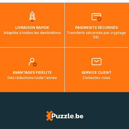
que pendant la traversée, le suivi de votre commande ne
soit pas modifié. Ce dernier reprendra lorsque votre colis
aura touché terre.
LIVRAISON RAPIDE
PAIEMENTS SÉCURISÉS
Adaptée à toutes les destinations
Transferts sécurisés par cryptage
SSL
AVANTAGES FIDÉLITÉ
SERVICE CLIENT
Des réductions toute l'année
Contactez-nous