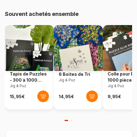
48.000 pièces)
Souvent achetés ensemble
Provenance
Allemagne
Référence
Ravensburger-00201
EAN
4005555002017
Nombre de pièces
500 pièces
Tapis de Puzzles
Colle pour Pu
6 Boites de Tri
Dimensions
49 x 36 cm
- 300 à 1000
1000 pièces
Jig & Puz
pièces
Jig & Puz
Jig & Puz