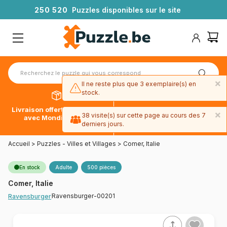
2
5
0
5
2
0
Puzzles disponibles sur le site
×
Il ne reste plus que 3 exemplaire(s) en
stock.
Livraison offerte dès 39€*
Paiement en 4x sans frais
×
38 visite(s) sur cette page au cours des 7
avec Mondial Relay
avec Paypal
derniers jours.
Accueil
>
Puzzles - Villes et Villages
>
Comer, Italie
En stock
Adulte
500 pièces
Comer, Italie
Ravensburger-00201
Ravensburger