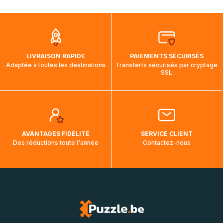
mois et demi pour arriver à destination. Il est donc normal
que pendant la traversée, le suivi de votre commande ne
soit pas modifié. Ce dernier reprendra lorsque votre colis
aura touché terre.
LIVRAISON RAPIDE
PAIEMENTS SÉCURISÉS
Adaptée à toutes les destinations
Transferts sécurisés par cryptage
SSL
AVANTAGES FIDÉLITÉ
SERVICE CLIENT
Des réductions toute l'année
Contactez-nous