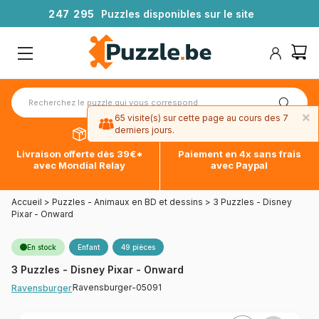
2
4
7
2
9
5
Puzzles disponibles sur le site
×
65 visite(s) sur cette page au cours des 7
derniers jours.
Livraison offerte dès 39€*
Paiement en 4x sans frais
avec Mondial Relay
avec Paypal
Accueil
>
Puzzles - Animaux en BD et dessins
>
3 Puzzles - Disney
Pixar - Onward
En stock
Enfant
49 pièces
3 Puzzles - Disney Pixar - Onward
Ravensburger-05091
Ravensburger