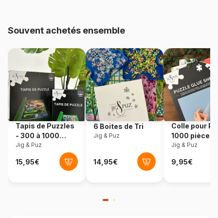
Age
à partir de 5 ans (31 à 49
pièces)
Souvent achetés ensemble
Provenance
Allemagne
Référence
Ravensburger-05091
EAN
4005556050918
Nombre de pièces
49 pièces
Tapis de Puzzles
Colle pour Pu
6 Boites de Tri
- 300 à 1000
1000 pièces
Jig & Puz
pièces
Jig & Puz
Jig & Puz