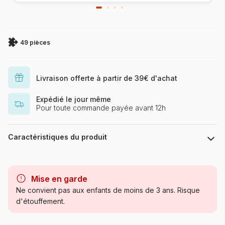
49 pièces
Livraison offerte à partir de 39€ d'achat
Expédié le jour même
Pour toute commande payée avant 12h
Caractéristiques du produit
Marque
Ravensburger, le leader
européen du puzzle
Mise en garde
Ne convient pas aux enfants de moins de 3 ans. Risque
Catégorie
Puzzles - Animaux en BD et
d'étouffement.
dessins