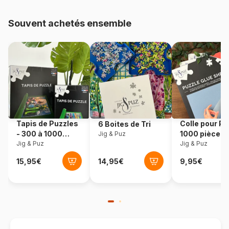
Provenance
Royaume-Uni
Souvent achetés ensemble
Référence
Otter-House-Puzzle-75081
EAN
5017680052125
Nombre de pièces
1000 pièces
Dimensions
69 x 49 cm
Tapis de Puzzles
Colle pour Pu
6 Boites de Tri
- 300 à 1000
1000 pièces
Jig & Puz
pièces
Jig & Puz
Jig & Puz