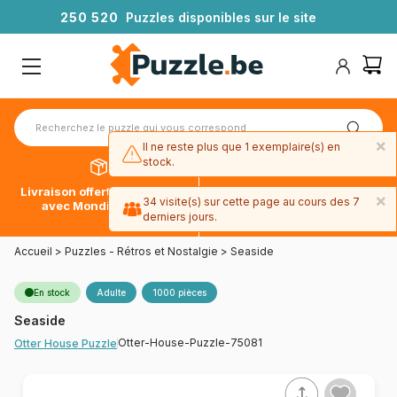
2
5
0
5
2
0
Puzzles disponibles sur le site
×
Il ne reste plus que 1 exemplaire(s) en
stock.
Livraison offerte dès 39€*
Paiement en 4x sans frais
×
34 visite(s) sur cette page au cours des 7
avec Mondial Relay
avec Paypal
derniers jours.
Accueil
>
Puzzles - Rétros et Nostalgie
>
Seaside
En stock
Adulte
1000 pièces
Seaside
Otter-House-Puzzle-75081
Otter House Puzzle