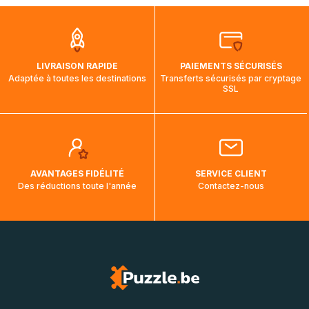
que pendant la traversée, le suivi de votre commande ne
soit pas modifié. Ce dernier reprendra lorsque votre colis
aura touché terre.
LIVRAISON RAPIDE
PAIEMENTS SÉCURISÉS
Adaptée à toutes les destinations
Transferts sécurisés par cryptage
SSL
AVANTAGES FIDÉLITÉ
SERVICE CLIENT
Des réductions toute l'année
Contactez-nous