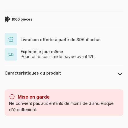
1000 pièces
Livraison offerte à partir de 39€ d'achat
Expédié le jour même
Pour toute commande payée avant 12h
Caractéristiques du produit
Marque
Otter House Puzzle
Mise en garde
Catégorie
Puzzles - Rétros et Nostalgie
Ne convient pas aux enfants de moins de 3 ans. Risque
d'étouffement.
Age
Puzzle pour Adultes (500 à
48.000 pièces)