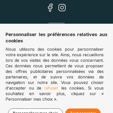
Nos sites
Personnaliser les préférences relatives aux
cookies
Allemagne :
www.puzzle.de
Nous utilisons des cookies pour personnaliser
Autriche :
www.puzzle.at
votre expérience sur le site. Ainsi, nous recueillons
Belgique :
www.puzzle.be
lors de vos visites des données vous concernant.
Royaume Uni :
www.jigsawpuzzle.co.uk
Ces données nous permettent de vous proposer
des offres publicitaires personnalisées via des
partenaires, et de suivre vos données de
Accès revendeurs / détaillants
navigation sur notre site. Vous pouvez choisir
d'accepter ou de
refuser
les cookies. Si vous
Vous avez un magasin ?
souhaitez en savoir plus, cliquez sur «
Vous souhaitez accéder à nos prix revendeurs ?
Personnaliser mes choix ».
Puzzle.be 2025
12,95€
Ajouter au panier