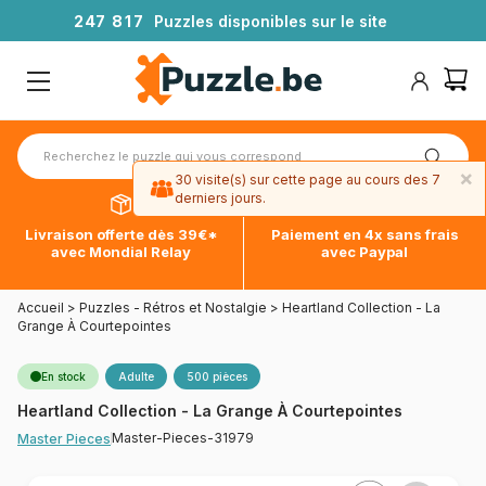
2
4
7
8
1
7
Puzzles disponibles sur le site
×
30 visite(s) sur cette page au cours des 7
derniers jours.
Livraison offerte dès 39€*
Paiement en 4x sans frais
avec Mondial Relay
avec Paypal
Accueil
>
Puzzles - Rétros et Nostalgie
>
Heartland Collection - La
Grange À Courtepointes
En stock
Adulte
500 pièces
Heartland Collection - La Grange À Courtepointes
Master-Pieces-31979
Master Pieces