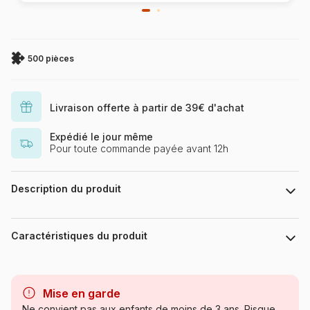
500 pièces
Livraison offerte à partir de 39€ d'achat
Expédié le jour même
Pour toute commande payée avant 12h
Description du produit
Bonnie White
Caractéristiques du produit
Marque
Master Pieces
Mise en garde
Catégorie
Puzzles - Rétros et Nostalgie
Ne convient pas aux enfants de moins de 3 ans. Risque