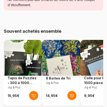
d'étouffement.
Age
Puzzle pour Adultes (500 à
48.000 pièces)
Provenance
Chine
Souvent achetés ensemble
Référence
Master-Pieces-31979
EAN
705988319792
Nombre de pièces
500 pièces
Dimensions
45 x 61 cm
Tapis de Puzzles
Colle pour Pu
6 Boites de Tri
- 300 à 1000
1000 pièces
Jig & Puz
pièces
Jig & Puz
Jig & Puz