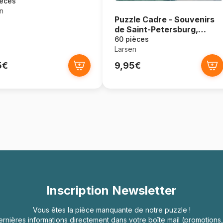
ièces
n
Puzzle Cadre - Souvenirs
de Saint-Petersburg,
Russie
60 pièces
Larsen
5€
9,95€
Inscription Newsletter
Vous êtes la pièce manquante de notre puzzle !
rnières informations directement dans votre boîte mail (promotion