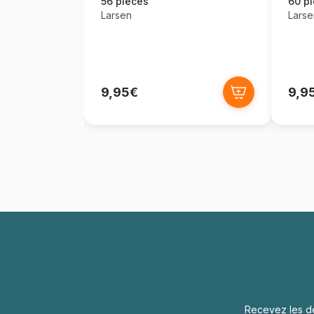
Tchèque)
56 pièces
60 p
Larsen
Larse
9,95€
9,9
Recevez les de