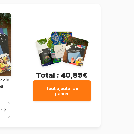
37 x 29 cm
Total :
40,85€
zzle
es
Tout ajouter au
panier
er