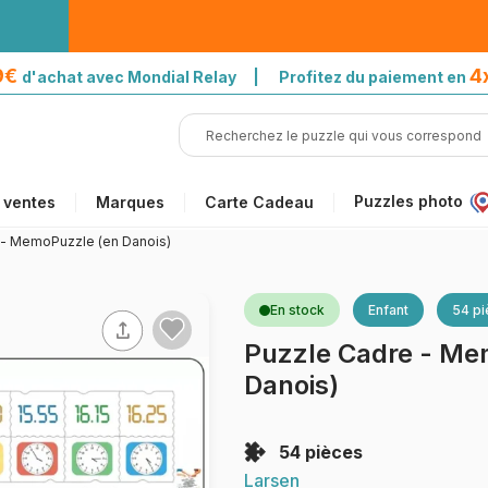
39€
4
d'achat avec Mondial Relay | Profitez du paiement en
Puzzles photo
 ventes
Marques
Carte Cadeau
 - MemoPuzzle (en Danois)
En stock
Enfant
54 p
Puzzle Cadre - Me
Danois)
54 pièces
Larsen