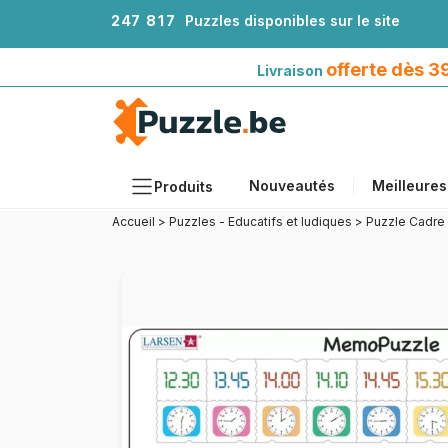
2
4
7
8
1
7
Puzzles disponibles sur le site
Livraison offerte dès 39€*
avec Mondial Relay
offerte dès 
Livraison
Nouveautés
Meilleures
Produits
Accueil
>
Puzzles - Educatifs et ludiques
>
Puzzle Cadre
Thèmes
Tailles
Formats
Âges
Artistes
Accessoires
Puzzles en bois