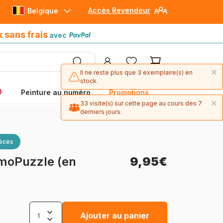
Accès Revendeur
Belgique
Paiement en 4x sans frais
avec Paypal
x sans frais
avec
×
Il ne reste plus que 3 exemplaire(s) en
stock.
Peinture au numéro
Promotions
×
33 visite(s) sur cette page au cours des 7
derniers jours.
ièces
moPuzzle (en
9,95€
Ajouter au panier