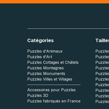
Catégories
Taille
Puzzles d'Animaux
Puzzles
Puzzles d'Art
Puzzles
Puzzles Cottages et Châlets
Puzzle
Puzzles Montagnes
Puzzle
Puzzles Monuments
Puzzles
Puzzles Villes et Villages
Puzzles
Puzzle
Accessoires pour Puzzles
Puzzle
Puzzles 3D
Puzzle
Puzzles fabriqués en France
Puzzle