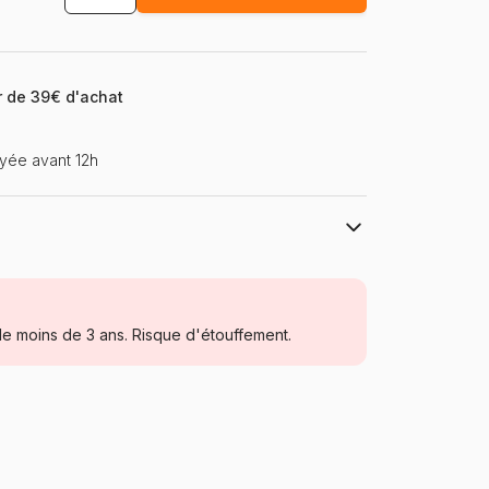
ir de 39€ d'achat
yée avant 12h
Larsen
Puzzles - Educatifs et ludiques
e moins de 3 ans. Risque d'étouffement.
à partir de 6 ans (50 à 100 pièces)
Norvège
Larsen-GP5-DK
54 pièces