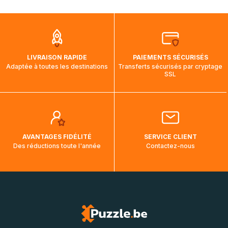
mois et demi pour arriver à destination. Il est donc normal
que pendant la traversée, le suivi de votre commande ne
soit pas modifié. Ce dernier reprendra lorsque votre colis
aura touché terre.
LIVRAISON RAPIDE
PAIEMENTS SÉCURISÉS
Adaptée à toutes les destinations
Transferts sécurisés par cryptage
SSL
AVANTAGES FIDÉLITÉ
SERVICE CLIENT
Des réductions toute l'année
Contactez-nous