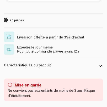
70 pièces
Livraison offerte à partir de 39€ d'achat
Expédié le jour même
Pour toute commande payée avant 12h
Caractéristiques du produit
Marque
Larsen
Mise en garde
Catégorie
Puzzles - Cartes du Monde et
Ne convient pas aux enfants de moins de 3 ans. Risque
Mappemonde
d'étouffement.
Age
à partir de 6 ans (50 à 100