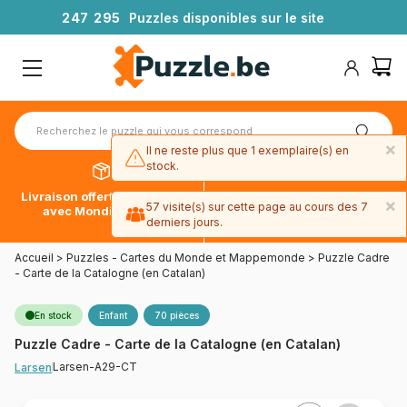
2
4
7
2
9
5
Puzzles disponibles sur le site
×
Il ne reste plus que 1 exemplaire(s) en
stock.
Livraison offerte dès 39€*
Paiement en 4x sans frais
×
57 visite(s) sur cette page au cours des 7
avec Mondial Relay
avec Paypal
derniers jours.
Accueil
>
Puzzles - Cartes du Monde et Mappemonde
>
Puzzle Cadre
- Carte de la Catalogne (en Catalan)
En stock
Enfant
70 pièces
Puzzle Cadre - Carte de la Catalogne (en Catalan)
Larsen-A29-CT
Larsen