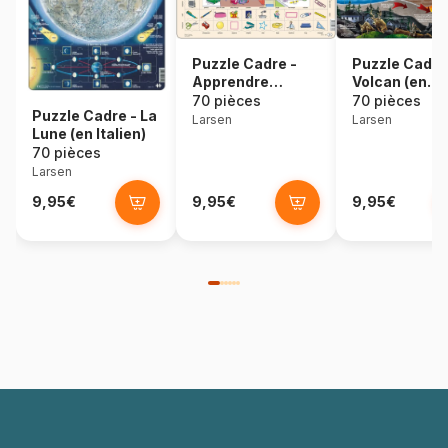
Puzzle Cadre -
Puzzle Cadre
Apprendre
Volcan (en
l'Anglais 6 :
Estonien)
70 pièces
70 pièces
Puzzle Cadre - La
L'Ecole (en
Larsen
Larsen
Lune (en Italien)
Anglais)
70 pièces
Larsen
9,95€
9,95€
9,95€