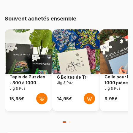
pièces)
Souvent achetés ensemble
Provenance
Norvège
Référence
Larsen-A29-CT
EAN
7023852113448
Nombre de pièces
70 pièces
Tapis de Puzzles
Colle pour Pu
6 Boites de Tri
Dimensions
37 x 29 cm
- 300 à 1000
1000 pièces
Jig & Puz
pièces
Jig & Puz
Jig & Puz