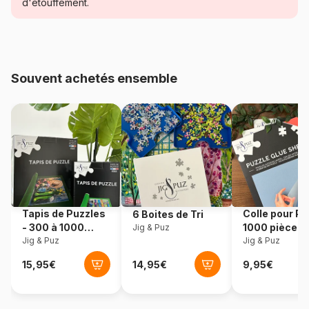
Jardins
d'étouffement.
Age
Puzzle pour Adultes (500 à
48.000 pièces)
Souvent achetés ensemble
Provenance
Chine
Référence
Kiub-90084
EAN
3701763900848
Nombre de pièces
1000 pièces
Tapis de Puzzles
Colle pour Pu
6 Boites de Tri
Dimensions
50 x 70 cm
- 300 à 1000
1000 pièces
Jig & Puz
pièces
Jig & Puz
Jig & Puz