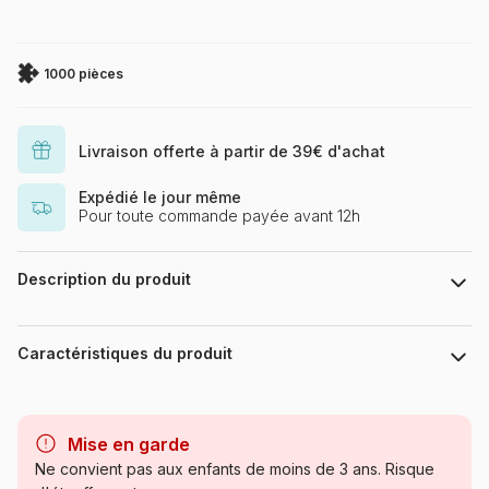
1000 pièces
Livraison offerte à partir de 39€ d'achat
Expédié le jour même
Pour toute commande payée avant 12h
Description du produit
The Dybdahl
Caractéristiques du produit
Marque
Kiub
Mise en garde
Catégorie
Puzzles - Forêts, Fleurs et
Ne convient pas aux enfants de moins de 3 ans. Risque