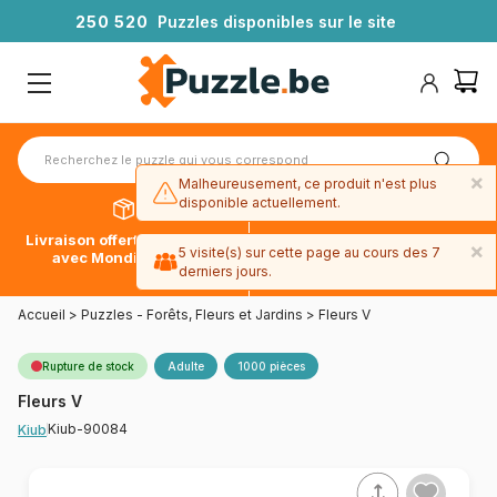
2
5
0
5
2
0
Puzzles disponibles sur le site
×
Malheureusement, ce produit n'est plus
disponible actuellement.
Livraison offerte dès 39€*
Paiement en 4x sans frais
×
5 visite(s) sur cette page au cours des 7
avec Mondial Relay
avec Paypal
derniers jours.
Accueil
>
Puzzles - Forêts, Fleurs et Jardins
>
Fleurs V
Rupture de stock
Adulte
1000 pièces
Fleurs V
Kiub-90084
Kiub