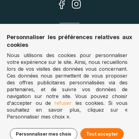
Nos sites
Personnaliser les préférences relatives aux
cookies
Allemagne :
www.puzzle.de
Nous utilisons des cookies pour personnaliser
Autriche :
www.puzzle.at
votre expérience sur le site. Ainsi, nous recueillons
Belgique :
www.puzzle.be
lors de vos visites des données vous concernant.
Royaume Uni :
www.jigsawpuzzle.co.uk
Ces données nous permettent de vous proposer
des offres publicitaires personnalisées via des
partenaires, et de suivre vos données de
Accès revendeurs / détaillants
navigation sur notre site. Vous pouvez choisir
d'accepter ou de
refuser
les cookies. Si vous
Vous avez un magasin ?
souhaitez en savoir plus, cliquez sur «
Vous souhaitez accéder à nos prix revendeurs ?
Personnaliser mes choix ».
Puzzle.be 2025
24,95€
Ajouter au panier
Personnaliser mes choix
Tout accepter