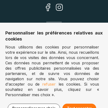
Nos sites
Personnaliser les préférences relatives aux
cookies
Allemagne :
www.puzzle.de
Nous utilisons des cookies pour personnaliser
Autriche :
www.puzzle.at
votre expérience sur le site. Ainsi, nous recueillons
Belgique :
www.puzzle.be
lors de vos visites des données vous concernant.
Royaume Uni :
www.jigsawpuzzle.co.uk
Ces données nous permettent de vous proposer
des offres publicitaires personnalisées via des
partenaires, et de suivre vos données de
Accès revendeurs / détaillants
navigation sur notre site. Vous pouvez choisir
d'accepter ou de
refuser
les cookies. Si vous
Vous avez un magasin ?
souhaitez en savoir plus, cliquez sur «
Vous souhaitez accéder à nos prix revendeurs ?
Personnaliser mes choix ».
Puzzle.be 2025
14,95€
Ajouter au panier