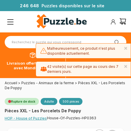
2
4
6
6
4
8
Puzzles disponibles sur le site
×
Malheureusement, ce produit n'est plus
disponible actuellement.
Livraison offerte dès 39€*
Paiement en 4x sans frais
×
42 visite(s) sur cette page au cours des 7
avec Mondial Relay
avec Paypal
derniers jours.
Accueil
>
Puzzles - Animaux de la ferme
>
Pièces XXL - Les Porcelets
De Poppy
Rupture de stock
Adulte
500 pièces
Pièces XXL - Les Porcelets De Poppy
House-Of-Puzzles-HP0363
HOP - House of Puzzles