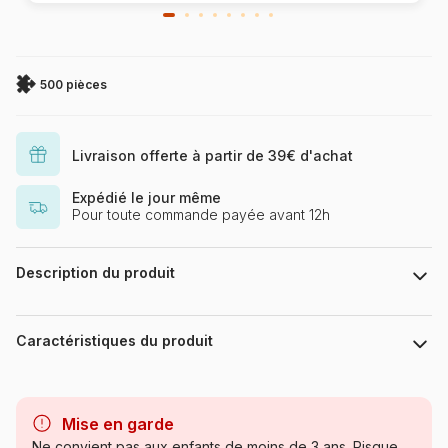
500 pièces
Livraison offerte à partir de 39€ d'achat
Expédié le jour même
Pour toute commande payée avant 12h
Description du produit
Keith Stapleton
Caractéristiques du produit
Marque
HOP - House of Puzzles
Mise en garde
Catégorie
Puzzles - Animaux de la ferme
Ne convient pas aux enfants de moins de 3 ans. Risque