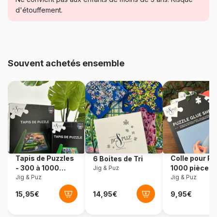
d'étouffement.
Age
Puzzle pour Adultes (500 à
48.000 pièces)
Provenance
Pays-Bas
Souvent achetés ensemble
Référence
House-Of-Puzzles-HP0363
EAN
5060002003534
Nombre de pièces
500 pièces
Dimensions
69 x 48 cm
Tapis de Puzzles
Colle pour Pu
6 Boites de Tri
- 300 à 1000
1000 pièces
Jig & Puz
pièces
Jig & Puz
Jig & Puz