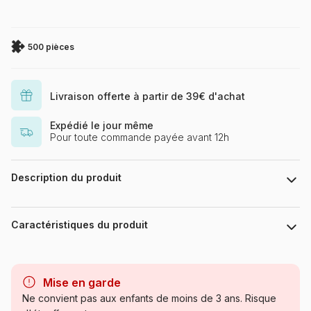
500 pièces
Livraison offerte à partir de 39€ d'achat
Expédié le jour même
Pour toute commande payée avant 12h
Description du produit
Colin Westingdale
Caractéristiques du produit
Marque
HOP - House of Puzzles
Mise en garde
Catégorie
Puzzles - Bateaux
Ne convient pas aux enfants de moins de 3 ans. Risque