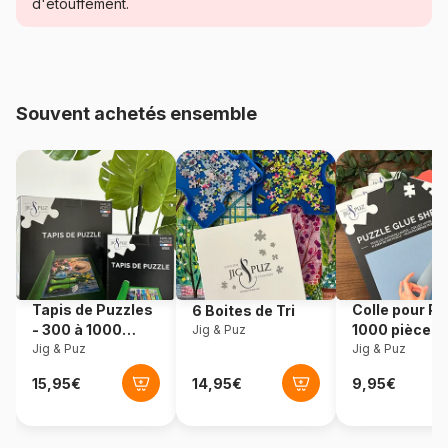
d'étouffement.
Age
Puzzle pour Adultes (500 à
48.000 pièces)
Provenance
Pays-Bas
Souvent achetés ensemble
Référence
House-Of-Puzzles-HP0502
EAN
5060002004937
Nombre de pièces
500 pièces
Dimensions
69 x 48 cm
Tapis de Puzzles
Colle pour Pu
6 Boites de Tri
- 300 à 1000
1000 pièces
Jig & Puz
pièces
Jig & Puz
Jig & Puz