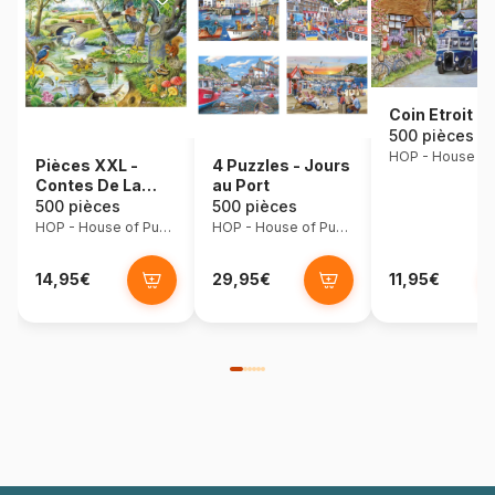
Coin Etroit
500 pièces
Pièces XXL -
4 Puzzles - Jours
Contes De La
au Port
Rivière
500 pièces
500 pièces
HOP - House of Puzzles
HOP - House of Puzzles
14,95€
29,95€
11,95€