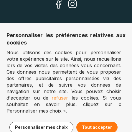
Nos sites
Personnaliser les préférences relatives aux
cookies
Allemagne :
www.puzzle.de
Nous utilisons des cookies pour personnaliser
Autriche :
www.puzzle.at
votre expérience sur le site. Ainsi, nous recueillons
Belgique :
www.puzzle.be
lors de vos visites des données vous concernant.
Royaume Uni :
www.jigsawpuzzle.co.uk
Ces données nous permettent de vous proposer
des offres publicitaires personnalisées via des
partenaires, et de suivre vos données de
Accès revendeurs / détaillants
navigation sur notre site. Vous pouvez choisir
d'accepter ou de
refuser
les cookies. Si vous
Vous avez un magasin ?
souhaitez en savoir plus, cliquez sur «
Vous souhaitez accéder à nos prix revendeurs ?
Personnaliser mes choix ».
Puzzle.be 2025
14,95€
Ajouter au panier
Personnaliser mes choix
Tout accepter