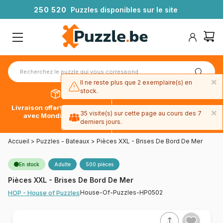
2
5
0
5
2
0
Puzzles disponibles sur le site
×
Il ne reste plus que 2 exemplaire(s) en
stock.
Livraison offerte dès 39€*
Paiement en 4x sans frais
×
35 visite(s) sur cette page au cours des 7
avec Mondial Relay
avec Paypal
derniers jours.
Accueil
>
Puzzles - Bateaux
>
Pièces XXL - Brises De Bord De Mer
En stock
Adulte
500 pièces
Pièces XXL - Brises De Bord De Mer
House-Of-Puzzles-HP0502
HOP - House of Puzzles