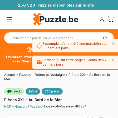
2
5
0
5
2
0
Puzzles disponibles sur le site
×
2 exemplaire(s) ont été commandé(s) ces
30 derniers jours.
Livraison offerte dès 39€*
Paiement en 4x sans frais
×
35 visite(s) sur cette page au cours des 7
avec Mondial Relay
avec Paypal
derniers jours.
Accueil
>
Puzzles - Rétros et Nostalgie
>
Pièces XXL - Au Bord de la
Mer
En stock
Enfant
250 pièces
Pièces XXL - Au Bord de la Mer
House-Of-Puzzles-HP0354
HOP - House of Puzzles