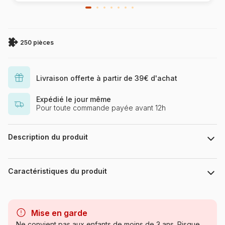
250 pièces
Livraison offerte à partir de 39€ d'achat
Expédié le jour même
Pour toute commande payée avant 12h
Description du produit
Linda Birkinshaw
Caractéristiques du produit
Marque
HOP - House of Puzzles
Mise en garde
Catégorie
Puzzles - Rétros et Nostalgie
Ne convient pas aux enfants de moins de 3 ans. Risque