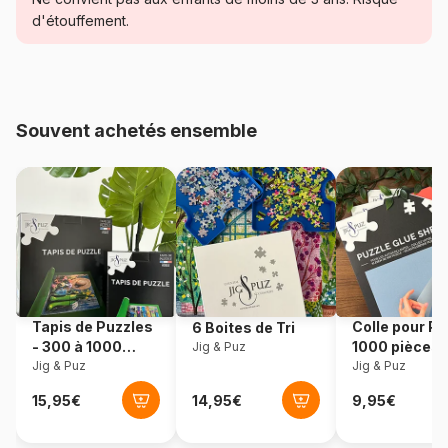
d'étouffement.
Age
à partir de 8 ans (101 à 250
pièces)
Provenance
Pays-Bas
Souvent achetés ensemble
Référence
House-Of-Puzzles-HP0354
EAN
5060002003459
Nombre de pièces
250 pièces
Dimensions
48 x 34 cm
Tapis de Puzzles
Colle pour Pu
6 Boites de Tri
- 300 à 1000
1000 pièces
Jig & Puz
pièces
Jig & Puz
Jig & Puz