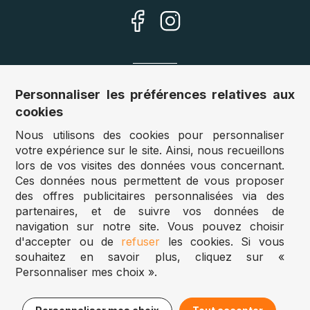
Nos sites
Personnaliser les préférences relatives aux
cookies
Allemagne :
www.puzzle.de
Nous utilisons des cookies pour personnaliser
Autriche :
www.puzzle.at
votre expérience sur le site. Ainsi, nous recueillons
Belgique :
www.puzzle.be
lors de vos visites des données vous concernant.
Royaume Uni :
www.jigsawpuzzle.co.uk
Ces données nous permettent de vous proposer
des offres publicitaires personnalisées via des
partenaires, et de suivre vos données de
Accès revendeurs / détaillants
navigation sur notre site. Vous pouvez choisir
d'accepter ou de
refuser
les cookies. Si vous
Vous avez un magasin ?
souhaitez en savoir plus, cliquez sur «
Vous souhaitez accéder à nos prix revendeurs ?
Personnaliser mes choix ».
Puzzle.be 2025
12,95€
Ajouter au panier