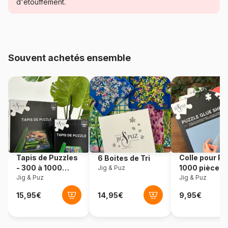
Catégorie
Puzzles - Humour et Satire
d'étouffement.
Age
Puzzle pour Adultes (500 à
48.000 pièces)
Souvent achetés ensemble
Provenance
Allemagne
Référence
Heye-29925
EAN
4001689299255
Nombre de pièces
1500 pièces
Tapis de Puzzles
Colle pour Pu
6 Boites de Tri
Dimensions
60 x 0 x 80 cm
- 300 à 1000
1000 pièces
Jig & Puz
pièces
Jig & Puz
Jig & Puz
Format boîte
Boîte triangulaire