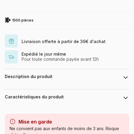
1500 pièces
Livraison offerte à partir de 39€ d'achat
Expédié le jour même
Pour toute commande payée avant 12h
Description du produit
Puzzle 1500 pièces. Submarine Fun de la marque HEYE, de la
série Cartoon Boîte triangulaire et de l'artiste Uli Oesterle -
Caractéristiques du produit
Dimensions du puzzle monté : 60 cm x 80 cm - Label FSC (ce
label environnemental a pour but d'assurer que la production
de bois ou d'un produit à base de bois respecte les
Marque
Heye, des puzzles aux images
procédures garantissant la gestion durable des forêts)
uniques
Mise en garde
Ne convient pas aux enfants de moins de 3 ans. Risque