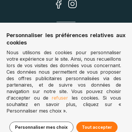
Nos sites
Personnaliser les préférences relatives aux
cookies
Allemagne :
www.puzzle.de
Nous utilisons des cookies pour personnaliser
Autriche :
www.puzzle.at
votre expérience sur le site. Ainsi, nous recueillons
Belgique :
www.puzzle.be
lors de vos visites des données vous concernant.
Royaume Uni :
www.jigsawpuzzle.co.uk
Ces données nous permettent de vous proposer
des offres publicitaires personnalisées via des
partenaires, et de suivre vos données de
Accès revendeurs / détaillants
navigation sur notre site. Vous pouvez choisir
d'accepter ou de
refuser
les cookies. Si vous
Vous avez un magasin ?
souhaitez en savoir plus, cliquez sur «
Vous souhaitez accéder à nos prix revendeurs ?
Personnaliser mes choix ».
Puzzle.be 2025
24,95€
Ajouter au panier
Personnaliser mes choix
Tout accepter