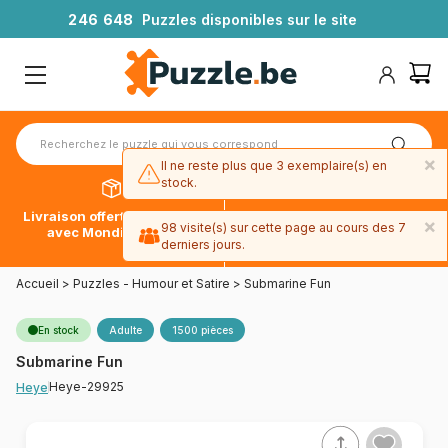
2
4
6
6
4
8
Puzzles disponibles sur le site
×
Il ne reste plus que 3 exemplaire(s) en
stock.
Livraison offerte dès 39€*
Paiement en 4x sans frais
×
98 visite(s) sur cette page au cours des 7
avec Mondial Relay
avec Paypal
derniers jours.
Accueil
>
Puzzles - Humour et Satire
>
Submarine Fun
En stock
Adulte
1500 pièces
Submarine Fun
Heye-29925
Heye