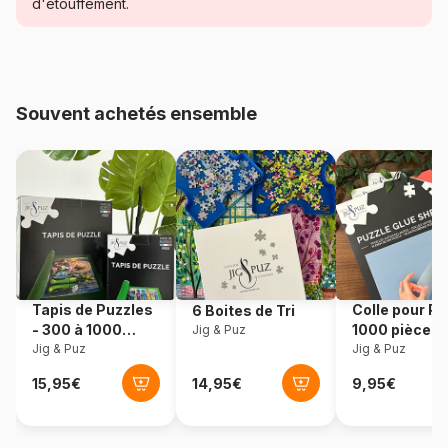
Catégorie
Puzzles - Forêts, Fleurs et
d'étouffement.
Jardins
Age
Puzzle pour Adultes (500 à
48.000 pièces)
Souvent achetés ensemble
Provenance
Allemagne
Référence
Heye-29602
EAN
4001689296025
Nombre de pièces
1000 pièces
Tapis de Puzzles
Colle pour Pu
6 Boites de Tri
- 300 à 1000
1000 pièces
Jig & Puz
Dimensions
50 x 0 x 70 cm
pièces
Jig & Puz
Jig & Puz