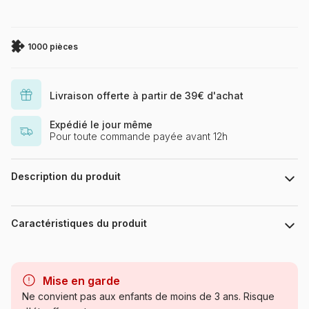
1000 pièces
Livraison offerte à partir de 39€ d'achat
Expédié le jour même
Pour toute commande payée avant 12h
Description du produit
Puzzle 1000 pièces. Cascades de la marque HEYE et la série
Magic Forests - Dimensions du puzzle monté : 50 x 70 cm -
Caractéristiques du produit
Label FSC (ce label environnemental a pour but d'assurer que
la production de bois ou d'un produit à base de bois respecte
les procédures garantissant la gestion durable des forêts)
Marque
Heye, des puzzles aux images
uniques
Mise en garde
Ne convient pas aux enfants de moins de 3 ans. Risque