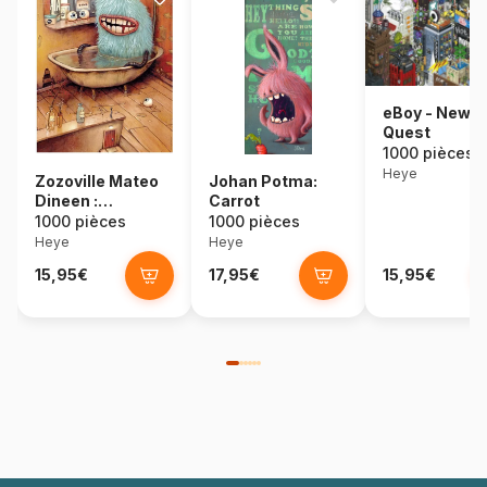
eBoy - New Y
Quest
1000 pièces
Heye
Zozoville Mateo
Johan Potma:
Dineen :
Carrot
Baignoire
1000 pièces
1000 pièces
Heye
Heye
15,95€
17,95€
15,95€