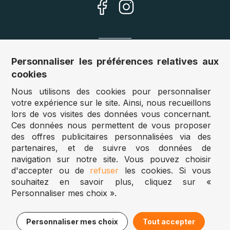
Nos sites
Personnaliser les préférences relatives aux
cookies
Allemagne :
www.puzzle.de
Nous utilisons des cookies pour personnaliser
Autriche :
www.puzzle.at
votre expérience sur le site. Ainsi, nous recueillons
Belgique :
www.puzzle.be
lors de vos visites des données vous concernant.
Royaume Uni :
www.jigsawpuzzle.co.uk
Ces données nous permettent de vous proposer
des offres publicitaires personnalisées via des
partenaires, et de suivre vos données de
Accès revendeurs / détaillants
navigation sur notre site. Vous pouvez choisir
d'accepter ou de
refuser
les cookies. Si vous
Vous avez un magasin ?
souhaitez en savoir plus, cliquez sur «
Vous souhaitez accéder à nos prix revendeurs ?
Personnaliser mes choix ».
Puzzle.be 2025
15,95€
Ajouter au panier
Personnaliser mes choix
Tout accepter