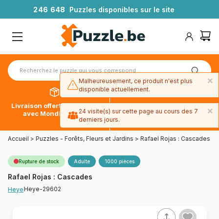
2
4
6
6
4
8
Puzzles disponibles sur le site
×
Malheureusement, ce produit n'est plus
disponible actuellement.
Livraison offerte dès 39€*
Paiement en 4x sans frais
×
24 visite(s) sur cette page au cours des 7
avec Mondial Relay
avec Paypal
derniers jours.
Accueil
>
Puzzles - Forêts, Fleurs et Jardins
>
Rafael Rojas : Cascades
Rupture de stock
Adulte
1000 pièces
Rafael Rojas : Cascades
Heye-29602
Heye