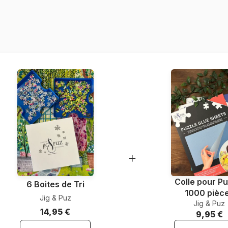
Provenance
Référence
EAN
Nombre de pièces
Dimensions
Matière primaire
Format boîte
Colle pour Pu
6 Boites de Tri
1000 pièc
Jig & Puz
Jig & Puz
14,95 €
9,95 €