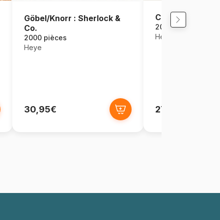
City of Pop
Göbel/Knorr : Sherlock &
2000 pièces
Co.
Heye
2000 pièces
Heye
30,95€
27,95€