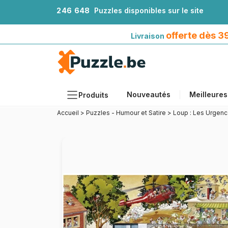
2
4
6
6
4
8
Puzzles disponibles sur le site
Livraison offerte dès 39€*
avec Mondial Relay
offerte dès 
Livraison
Nouveautés
Meilleures
Produits
Accueil
>
Puzzles - Humour et Satire
>
Loup : Les Urgen
Thèmes
Tailles
Formats
Âges
Artistes
Accessoires
Puzzles en bois