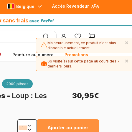
Accès Revendeur
Belgique
Paiement en 4x sans frais
avec Paypal
x sans frais
avec
×
Malheureusement, ce produit n'est plus
disponible actuellement.
Peinture au numéro
Promotions
×
66 visite(s) sur cette page au cours des 7
derniers jours.
2000 pièces
es
-
Loup : Les
30,95€
Ajouter au panier