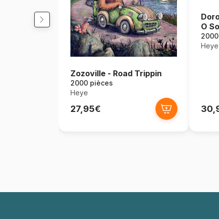
Doro
O So
2000
Heye
Zozoville - Road Trippin
2000 pièces
Heye
27,95€
30,