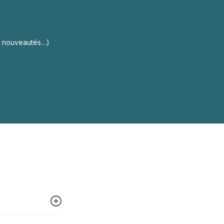
s, nouveautés…)
 peut