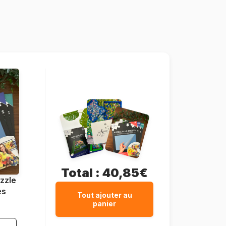
Allemagne
Heye-25784
4001689257842
2000 pièces
69 x 0 x 97 cm
Carton
Boîte triangulaire
Total :
40,85€
zzle
es
Tout ajouter au
panier