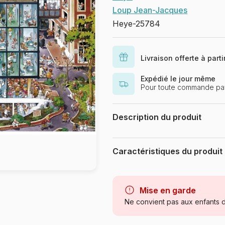
Loup Jean-Jacques
Heye-25784
Livraison offerte à part
Expédié le jour même
Pour toute commande pa
Description du produit
Puzzle 2000 pièces. Emergency R
triangulaire et de l'artiste Jean
Caractéristiques du produit
x 97 cm - Label FSC (ce label env
production de bois ou d'un produ
Marque
garantissant la gestion durable de
Catégorie
Mise en garde
Ne convient pas aux enfants d
Age