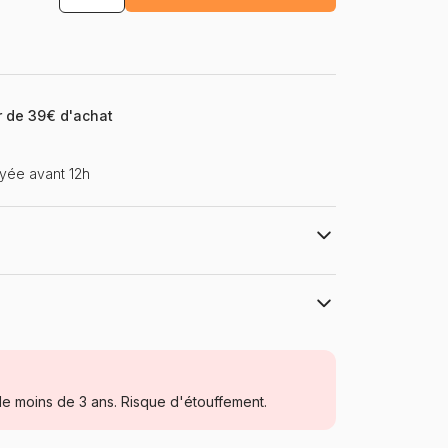
ir de 39€ d'achat
yée avant 12h
oom de la marque HEYE, de la série Cartoon Boîte
-Jacques Loup - Dimensions du puzzle monté : 69 cm
ironnemental a pour but d'assurer que la
it à base de bois respecte les procédures
Heye, des puzzles aux images uniques
s forêts)
Puzzles - Humour et Satire
e moins de 3 ans. Risque d'étouffement.
Puzzle pour Adultes (500 à 48.000
pièces)