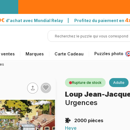
39€
4
d'achat avec Mondial Relay | Profitez du paiement en
Puzzles photo
 ventes
Marques
Carte Cadeau
ces
Rupture de stock
Adulte
Loup Jean-Jacqu
Urgences
2000 pièces
Heye