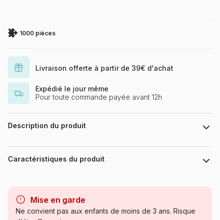
1000 pièces
Livraison offerte à partir de 39€ d'achat
Expédié le jour même
Pour toute commande payée avant 12h
Description du produit
Puzzle 1000 pièces. panorama Blue Lake de la marque HEYE
et la série Alexander Von Humboldt - Dimensions du puzzle
Caractéristiques du produit
monté : 95 x 33 cm - Label FSC (ce label environnemental a
pour but d'assurer que la production de bois ou d'un produit à
base de bois respecte les procédures garantissant la gestion
Marque
Heye, des puzzles aux images
durable des forêts)
uniques
Mise en garde
Ne convient pas aux enfants de moins de 3 ans. Risque