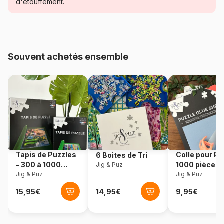
Catégorie
Puzzles - Parcs Naturels et
d'étouffement.
Nationaux
Age
Puzzle pour Adultes (500 à
48.000 pièces)
Souvent achetés ensemble
Provenance
Allemagne
Référence
Heye-29715
EAN
4001689297152
Nombre de pièces
1000 pièces
Tapis de Puzzles
Colle pour Pu
6 Boites de Tri
- 300 à 1000
1000 pièces
Jig & Puz
Dimensions
95 x 0 x 33 cm
pièces
Jig & Puz
Jig & Puz