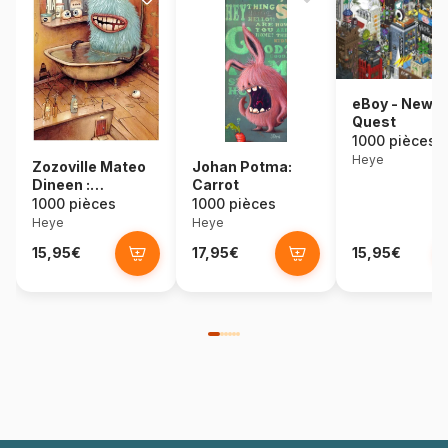
eBoy - New Y
Quest
1000 pièces
Heye
Zozoville Mateo
Johan Potma:
Dineen :
Carrot
Baignoire
1000 pièces
1000 pièces
Heye
Heye
15,95€
17,95€
15,95€