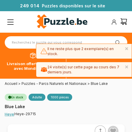
2
4
9
0
1
4
Puzzles disponibles sur le site
×
Il ne reste plus que 2 exemplaire(s) en
stock.
Livraison offerte dès 39€*
Paiement en 4x sans frais
×
24 visite(s) sur cette page au cours des 7
avec Mondial Relay
avec Paypal
derniers jours.
Accueil
>
Puzzles - Parcs Naturels et Nationaux
>
Blue Lake
En stock
Adulte
1000 pièces
Blue Lake
Heye-29715
Heye