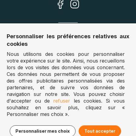
Nos sites
Personnaliser les préférences relatives aux
cookies
Allemagne :
www.puzzle.de
Nous utilisons des cookies pour personnaliser
Autriche :
www.puzzle.at
votre expérience sur le site. Ainsi, nous recueillons
Belgique :
www.puzzle.be
lors de vos visites des données vous concernant.
Royaume Uni :
www.jigsawpuzzle.co.uk
Ces données nous permettent de vous proposer
des offres publicitaires personnalisées via des
partenaires, et de suivre vos données de
Accès revendeurs / détaillants
navigation sur notre site. Vous pouvez choisir
d'accepter ou de
refuser
les cookies. Si vous
Vous avez un magasin ?
souhaitez en savoir plus, cliquez sur «
Vous souhaitez accéder à nos prix revendeurs ?
Personnaliser mes choix ».
Puzzle.be 2025
17,95€
Ajouter au panier
Personnaliser mes choix
Tout accepter