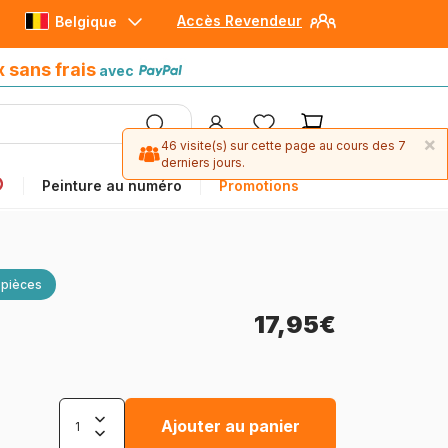
Accès Revendeur
Belgique
Paiement en 4x sans frais
avec Paypal
x sans frais
avec
×
46 visite(s) sur cette page au cours des 7
derniers jours.
Peinture au numéro
Promotions
 pièces
17,95€
Ajouter au panier