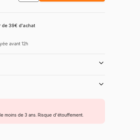
ir de 39€ d'achat
yée avant 12h
eaks de la marque HEYE et la série Alexander
zle monté : 95 x 33 cm - Label FSC (ce label
rer que la production de bois ou d'un produit à
res garantissant la gestion durable des forêts)
Heye, des puzzles aux images uniques
Puzzles - Montagnes
e moins de 3 ans. Risque d'étouffement.
Puzzle pour Adultes (500 à 48.000
pièces)
Allemagne