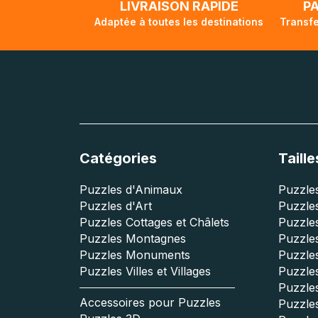
LIVRAISON RAPIDE
P
Adaptée à toutes les destinations
Transfe
Catégories
Taille
Puzzles d'Animaux
Puzzles
Puzzles d'Art
Puzzles
Puzzles Cottages et Châlets
Puzzle
Puzzles Montagnes
Puzzle
Puzzles Monuments
Puzzles
Puzzles Villes et Villages
Puzzles
Puzzle
Accessoires pour Puzzles
Puzzle