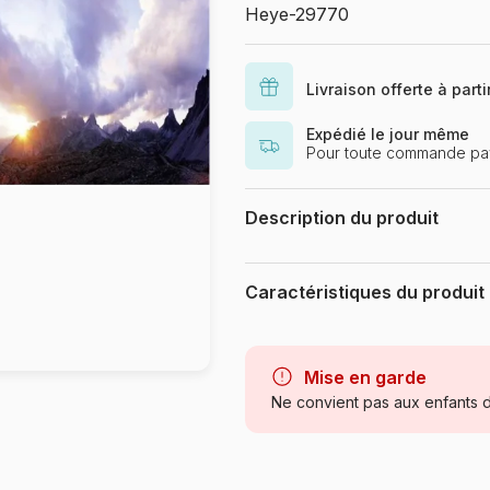
Heye-29770
Livraison offerte à part
Expédié le jour même
Pour toute commande pa
Description du produit
Puzzle 1000 pièces. panorama 3 P
Von Humboldt - Dimensions du puz
Caractéristiques du produit
environnemental a pour but d'assu
base de bois respecte les procédu
Marque
Catégorie
Mise en garde
Ne convient pas aux enfants d
Age
Provenance