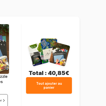
Heye-29770
4001689297701
1000 pièces
95 x 0 x 33 cm
Total :
40,85€
zzle
es
Tout ajouter au
panier
er