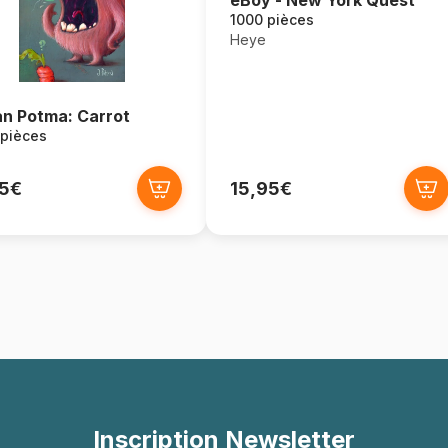
eBoy - New York Quest
1000 pièces
Heye
n Potma: Carrot
 pièces
95€
15,95€
Inscription Newsletter