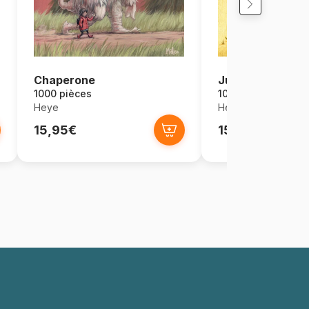
Chaperone
Junk Food
1000 pièces
1000 pièces
Heye
Heye
15,95€
15,95€