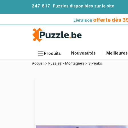
2
4
7
8
1
7
Puzzles disponibles sur le site
Livraison offerte dès 39€*
avec Mondial Relay
offerte dès 
Livraison
Nouveautés
Meilleures
Produits
Accueil
>
Puzzles - Montagnes
>
3 Peaks
Thèmes
Tailles
Formats
Âges
Artistes
Accessoires
Puzzles en bois