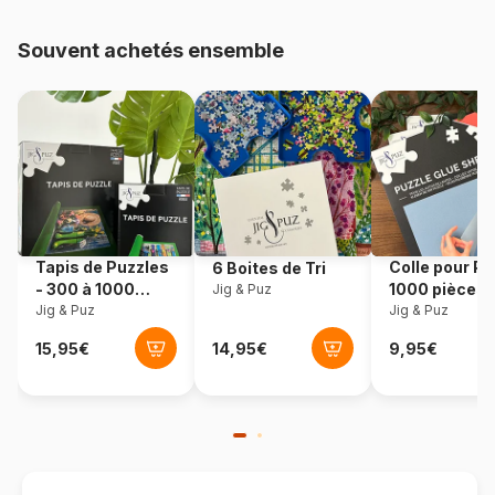
Provenance
Turquie
Souvent achetés ensemble
Référence
Gold-Puzzle-61109
EAN
8699375061109
Nombre de pièces
1000 pièces
Dimensions
68 x 48 cm
Tapis de Puzzles
Colle pour Pu
6 Boites de Tri
- 300 à 1000
1000 pièces
Jig & Puz
pièces
Jig & Puz
Jig & Puz