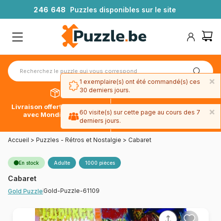
2
4
6
6
4
8
Puzzles disponibles sur le site
×
1 exemplaire(s) ont été commandé(s) ces
30 derniers jours.
Livraison offerte dès 39€*
Paiement en 4x sans frais
×
60 visite(s) sur cette page au cours des 7
avec Mondial Relay
avec Paypal
derniers jours.
Accueil
>
Puzzles - Rétros et Nostalgie
>
Cabaret
En stock
Adulte
1000 pièces
Cabaret
Gold-Puzzle-61109
Gold Puzzle