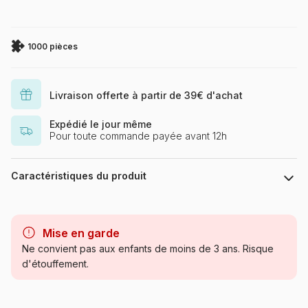
1000 pièces
Livraison offerte à partir de 39€ d'achat
Expédié le jour même
Pour toute commande payée avant 12h
Caractéristiques du produit
Marque
Gold Puzzle
Mise en garde
Catégorie
Puzzles - Rétros et Nostalgie
Ne convient pas aux enfants de moins de 3 ans. Risque
d'étouffement.
Age
Puzzle pour Adultes (500 à
48.000 pièces)