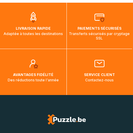
que pendant la traversée, le suivi de votre commande ne
soit pas modifié. Ce dernier reprendra lorsque votre colis
aura touché terre.
LIVRAISON RAPIDE
PAIEMENTS SÉCURISÉS
Adaptée à toutes les destinations
Transferts sécurisés par cryptage
SSL
AVANTAGES FIDÉLITÉ
SERVICE CLIENT
Des réductions toute l'année
Contactez-nous