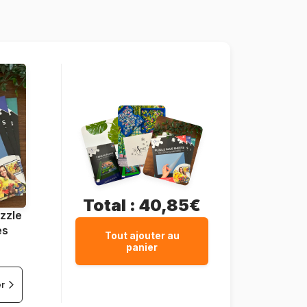
1000 pièces
67 x 49 cm
Carton
Total :
40,85€
zzle
es
Tout ajouter au
panier
er