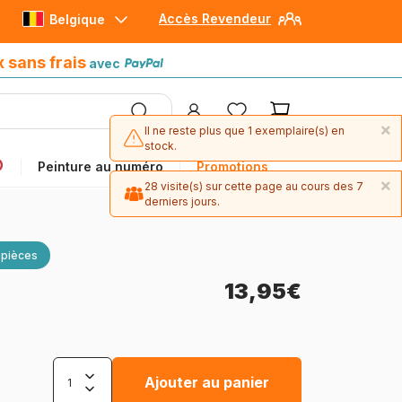
Accès Revendeur
Belgique
Paiement en 4x sans frais
avec Paypal
x sans frais
avec
×
Il ne reste plus que 1 exemplaire(s) en
stock.
Peinture au numéro
Promotions
×
28 visite(s) sur cette page au cours des 7
derniers jours.
 pièces
13,95€
Ajouter au panier