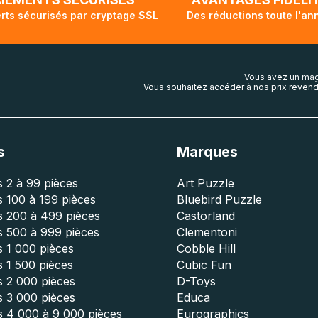
rts sécurisés par cryptage SSL
Des réductions toute l'an
Vous avez un mag
Vous souhaitez accéder à nos prix revend
s
Marques
 2 à 99 pièces
Art Puzzle
 100 à 199 pièces
Bluebird Puzzle
s 200 à 499 pièces
Castorland
s 500 à 999 pièces
Clementoni
 1 000 pièces
Cobble Hill
 1 500 pièces
Cubic Fun
s 2 000 pièces
D-Toys
s 3 000 pièces
Educa
s 4 000 à 9 000 pièces
Eurographics