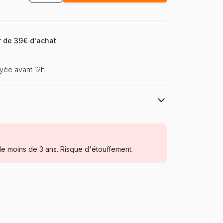
ir de 39€ d'achat
yée avant 12h
Eurographics
Puzzles - Bateaux
e moins de 3 ans. Risque d'étouffement.
Puzzle pour Adultes (500 à 48.000
pièces)
Pologne
Eurographics-6000-1333
628136613330