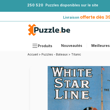
2
5
0
5
2
0
Puzzles disponibles sur le site
Livraison offerte dès 39€*
avec Mondial Relay
offerte dès 
Livraison
Nouveautés
Meilleures
Produits
Accueil
>
Puzzles - Bateaux
>
Titanic
Thèmes
Tailles
Formats
Âges
Artistes
Accessoires
Puzzles en bois