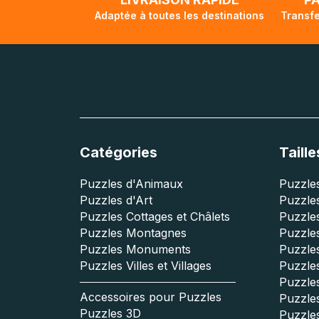
Adaptée à toutes les destinations
Transfe
Catégories
Taille
Puzzles d'Animaux
Puzzles
Puzzles d'Art
Puzzles
Puzzles Cottages et Châlets
Puzzle
Puzzles Montagnes
Puzzle
Puzzles Monuments
Puzzles
Puzzles Villes et Villages
Puzzles
Puzzle
Accessoires pour Puzzles
Puzzle
Puzzles 3D
Puzzle