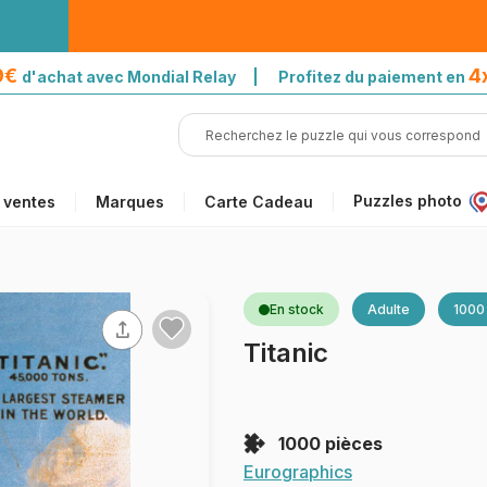
39€
4
d'achat avec Mondial Relay | Profitez du paiement en
Puzzles photo
 ventes
Marques
Carte Cadeau
En stock
Adulte
1000
Titanic
1000 pièces
Eurographics