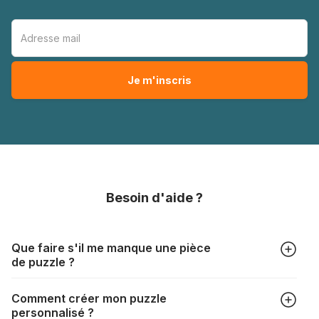
Besoin d'aide ?
Que faire s'il me manque une pièce
de puzzle ?
Tous les fabricants produisent leurs puzzles avec le plus
Comment créer mon puzzle
grand soin, mais il peut quand même arriver qu'il vous
personnalisé ?
manque une pièce. Chaque fabricant a sa propre procédure