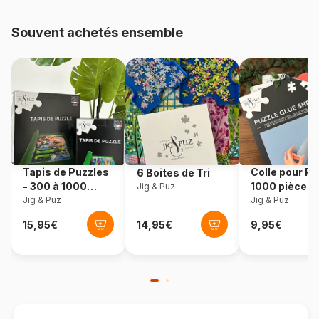
Provenance
Pologne
Souvent achetés ensemble
Référence
Eurographics-6000-5348
EAN
628136653480
Nombre de pièces
1000 pièces
Dimensions
68 x 49 cm
Tapis de Puzzles
Colle pour Pu
6 Boites de Tri
- 300 à 1000
1000 pièces
Jig & Puz
pièces
Jig & Puz
Jig & Puz