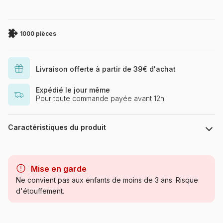
1000 pièces
Livraison offerte à partir de 39€ d'achat
Expédié le jour même
Pour toute commande payée avant 12h
Caractéristiques du produit
Marque
Eurographics
Mise en garde
Catégorie
Puzzles - Rétros et Nostalgie
Ne convient pas aux enfants de moins de 3 ans. Risque
d'étouffement.
Age
Puzzle pour Adultes (500 à
48.000 pièces)