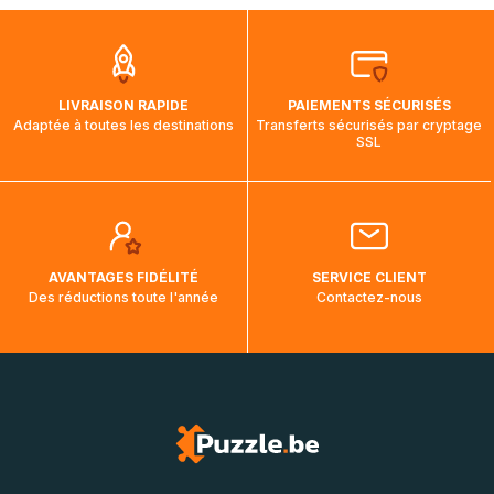
que pendant la traversée, le suivi de votre commande ne
soit pas modifié. Ce dernier reprendra lorsque votre colis
aura touché terre.
LIVRAISON RAPIDE
PAIEMENTS SÉCURISÉS
Adaptée à toutes les destinations
Transferts sécurisés par cryptage
SSL
AVANTAGES FIDÉLITÉ
SERVICE CLIENT
Des réductions toute l'année
Contactez-nous