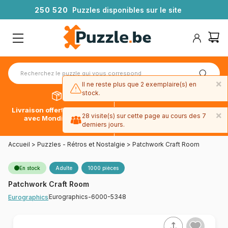
2
5
0
5
2
0
Puzzles disponibles sur le site
×
Il ne reste plus que 2 exemplaire(s) en
stock.
Livraison offerte dès 39€*
Paiement en 4x sans frais
×
28 visite(s) sur cette page au cours des 7
avec Mondial Relay
avec Paypal
derniers jours.
Accueil
>
Puzzles - Rétros et Nostalgie
>
Patchwork Craft Room
En stock
Adulte
1000 pièces
Patchwork Craft Room
Eurographics-6000-5348
Eurographics