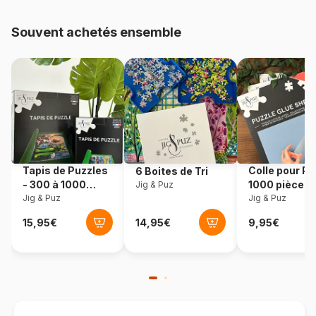
Provenance
Pologne
Souvent achetés ensemble
Référence
Eurographics-6000-0764
EAN
628136607643
Nombre de pièces
1000 pièces
Dimensions
67 x 49 cm
Tapis de Puzzles
Colle pour Pu
6 Boites de Tri
- 300 à 1000
1000 pièces
Jig & Puz
pièces
Jig & Puz
Jig & Puz