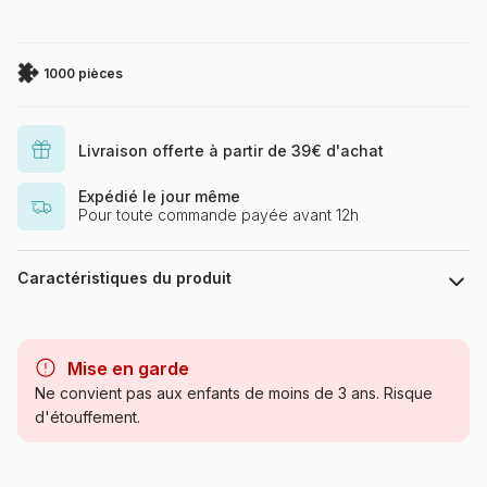
1000 pièces
Livraison offerte à partir de 39€ d'achat
Expédié le jour même
Pour toute commande payée avant 12h
Caractéristiques du produit
Marque
Eurographics
Mise en garde
Catégorie
Puzzles - Villes et Villages
Ne convient pas aux enfants de moins de 3 ans. Risque
d'étouffement.
Age
Puzzle pour Adultes (500 à
48.000 pièces)