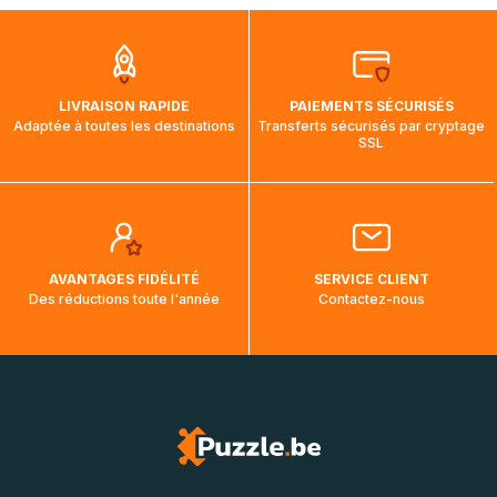
que pendant la traversée, le suivi de votre commande ne
soit pas modifié. Ce dernier reprendra lorsque votre colis
aura touché terre.
LIVRAISON RAPIDE
PAIEMENTS SÉCURISÉS
Adaptée à toutes les destinations
Transferts sécurisés par cryptage
SSL
AVANTAGES FIDÉLITÉ
SERVICE CLIENT
Des réductions toute l'année
Contactez-nous