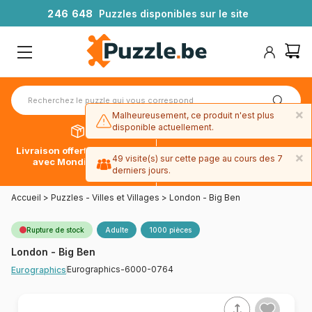
2
4
6
6
4
8
Puzzles disponibles sur le site
×
Malheureusement, ce produit n'est plus
disponible actuellement.
Livraison offerte dès 39€*
Paiement en 4x sans frais
×
49 visite(s) sur cette page au cours des 7
avec Mondial Relay
avec Paypal
derniers jours.
Accueil
>
Puzzles - Villes et Villages
>
London - Big Ben
Rupture de stock
Adulte
1000 pièces
London - Big Ben
Eurographics-6000-0764
Eurographics