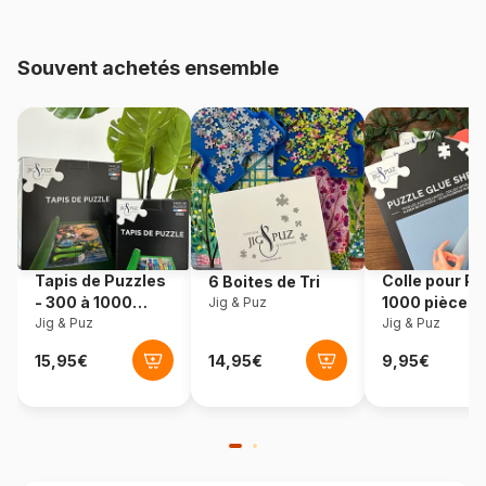
Provenance
Pologne
Souvent achetés ensemble
Référence
Eurographics-6000-0916
EAN
628136609166
Nombre de pièces
1000 pièces
Dimensions
66 x 48 cm
Tapis de Puzzles
Colle pour Pu
6 Boites de Tri
- 300 à 1000
1000 pièces
Jig & Puz
pièces
Jig & Puz
Jig & Puz