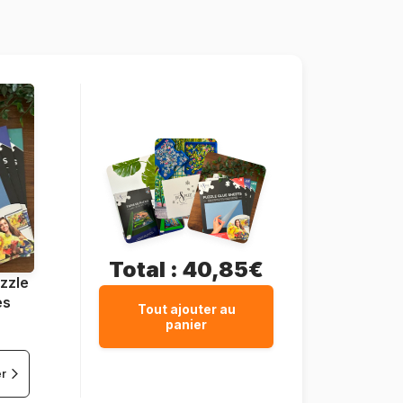
628136609685
1000 pièces
68 x 49 cm
Total :
40,85€
zzle
es
Tout ajouter au
panier
er