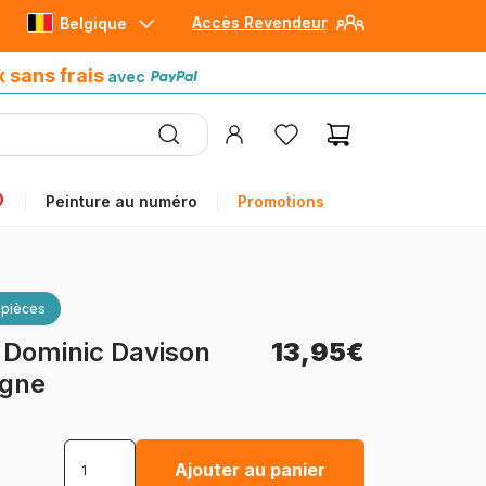
Accès Revendeur
Belgique
Paiement en 4x sans frais
avec Paypal
x sans frais
avec
Peinture au numéro
Promotions
 pièces
-
Dominic Davison
13,95€
agne
Ajouter au panier