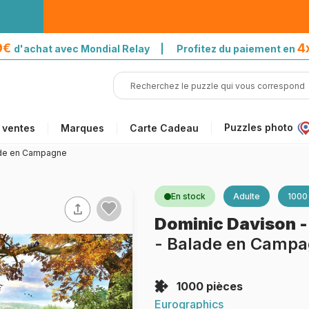
39€
4
d'achat avec Mondial Relay | Profitez du paiement en
Puzzles photo
 ventes
Marques
Carte Cadeau
ade en Campagne
En stock
Adulte
1000
Dominic Davison
- Balade en Camp
1000 pièces
Eurographics