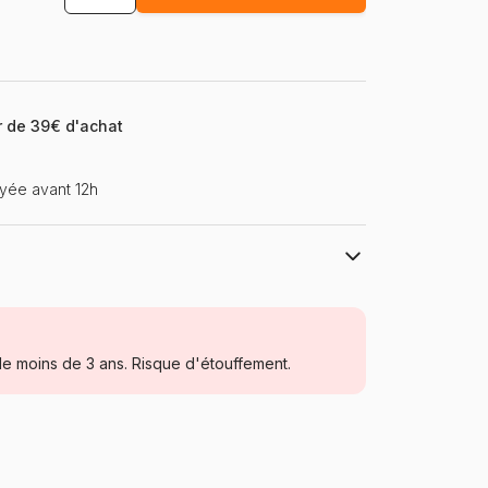
ir de 39€ d'achat
yée avant 12h
Eurographics
Puzzles - Campagne
e moins de 3 ans. Risque d'étouffement.
Puzzle pour Adultes (500 à 48.000
pièces)
Pologne
Eurographics-6000-0968