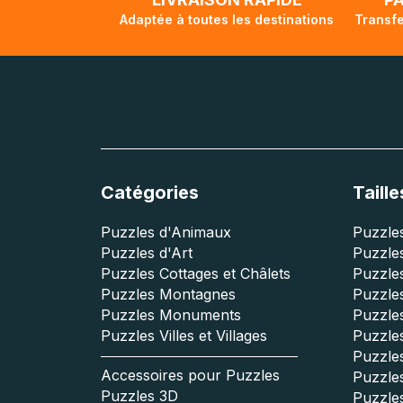
Adaptée à toutes les destinations
Transfe
Catégories
Taille
Puzzles d'Animaux
Puzzles
Puzzles d'Art
Puzzles
Puzzles Cottages et Châlets
Puzzle
Puzzles Montagnes
Puzzle
Puzzles Monuments
Puzzles
Puzzles Villes et Villages
Puzzles
Puzzle
Accessoires pour Puzzles
Puzzle
Puzzles 3D
Puzzle