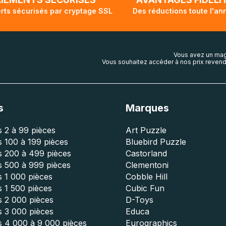
rts sécurisés par cryptage SSL
Des réductions toute l'an
Vous avez un mag
Vous souhaitez accéder à nos prix revend
s
Marques
 2 à 99 pièces
Art Puzzle
 100 à 199 pièces
Bluebird Puzzle
s 200 à 499 pièces
Castorland
s 500 à 999 pièces
Clementoni
 1 000 pièces
Cobble Hill
 1 500 pièces
Cubic Fun
s 2 000 pièces
D-Toys
s 3 000 pièces
Educa
s 4 000 à 9 000 pièces
Eurographics