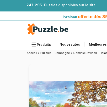
2
4
7
2
9
5
Puzzles disponibles sur le site
Livraison offerte dès 39€*
avec Mondial Relay
offerte dès 
Livraison
Nouveautés
Meilleures
Produits
Accueil
>
Puzzles - Campagne
>
Dominic Davison - Bal
Thèmes
Tailles
Formats
Âges
Artistes
Accessoires
Puzzles en bois