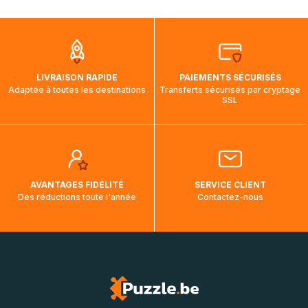
mois et demi pour arriver à destination. Il est donc normal
que pendant la traversée, le suivi de votre commande ne
soit pas modifié. Ce dernier reprendra lorsque votre colis
aura touché terre.
LIVRAISON RAPIDE
PAIEMENTS SÉCURISÉS
Adaptée à toutes les destinations
Transferts sécurisés par cryptage
SSL
AVANTAGES FIDÉLITÉ
SERVICE CLIENT
Des réductions toute l'année
Contactez-nous