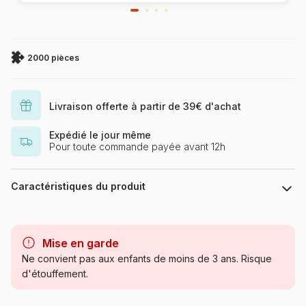
2000 pièces
Livraison offerte à partir de 39€ d'achat
Expédié le jour même
Pour toute commande payée avant 12h
Caractéristiques du produit
Marque
Eurographics
Mise en garde
Catégorie
Puzzles - Cartes du Monde et
Ne convient pas aux enfants de moins de 3 ans. Risque
Mappemonde
d'étouffement.
Age
Puzzle pour Adultes (500 à