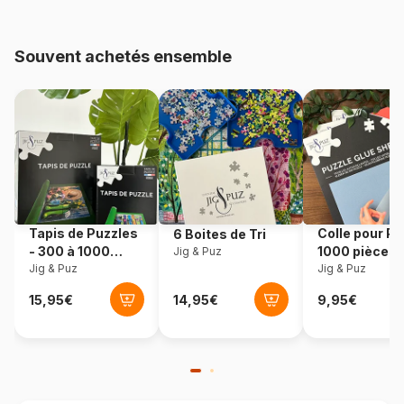
48.000 pièces)
Souvent achetés ensemble
Provenance
Allemagne
Référence
Eurographics-8220-0557
EAN
628136205573
Nombre de pièces
2000 pièces
Tapis de Puzzles
Colle pour Pu
6 Boites de Tri
Dimensions
68 x 97 cm
- 300 à 1000
1000 pièces
Jig & Puz
pièces
Jig & Puz
Jig & Puz
Matière primaire
Carton