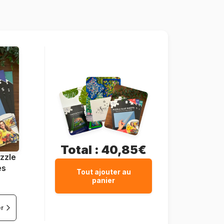
1000 pièces
68 x 49 cm
Total :
40,85€
zzle
es
Tout ajouter au
panier
er