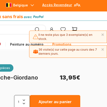
Accès Revendeur
Belgique
Paiement en 4x sans frais
avec Paypal
x sans frais
avec
×
Il ne reste plus que 3 exemplaire(s) en
stock.
Peinture au numéro
Promotions
×
36 visite(s) sur cette page au cours des 7
derniers jours.
 pièces
ache-Giordano
13,95€
Ajouter au panier