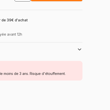
ir de 39€ d'achat
yée avant 12h
Eurographics
Puzzles - Rétros et Nostalgie
e moins de 3 ans. Risque d'étouffement.
Puzzle pour Adultes (500 à 48.000
pièces)
Allemagne
Eurographics-6000-5337
628136653374