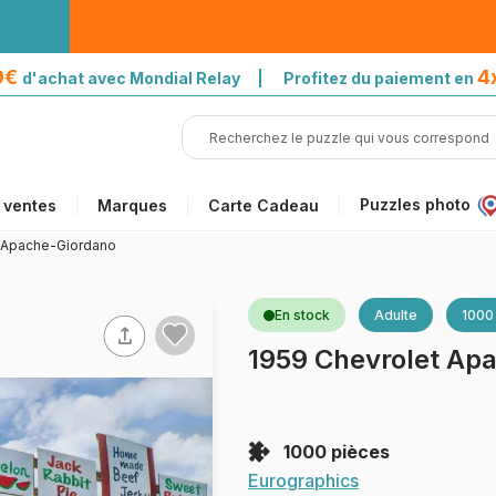
39€
4
d'achat avec Mondial Relay | Profitez du paiement en
Puzzles photo
 ventes
Marques
Carte Cadeau
 Apache-Giordano
En stock
Adulte
1000
1959 Chevrolet Ap
1000 pièces
Eurographics