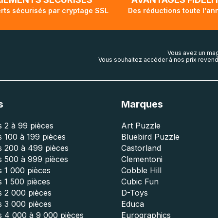
rts sécurisés par cryptage SSL
Des réductions toute l'an
Vous avez un mag
Vous souhaitez accéder à nos prix revend
s
Marques
 2 à 99 pièces
Art Puzzle
 100 à 199 pièces
Bluebird Puzzle
s 200 à 499 pièces
Castorland
s 500 à 999 pièces
Clementoni
 1 000 pièces
Cobble Hill
 1 500 pièces
Cubic Fun
s 2 000 pièces
D-Toys
s 3 000 pièces
Educa
s 4 000 à 9 000 pièces
Eurographics