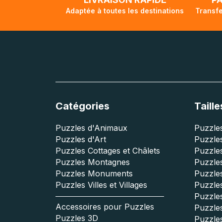
Adaptée à toutes les destinations
Transfe
Catégories
Taille
Puzzles d'Animaux
Puzzles
Puzzles d'Art
Puzzles
Puzzles Cottages et Châlets
Puzzle
Puzzles Montagnes
Puzzle
Puzzles Monuments
Puzzles
Puzzles Villes et Villages
Puzzles
Puzzle
Accessoires pour Puzzles
Puzzle
Puzzles 3D
Puzzle