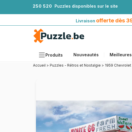
2
5
0
5
2
0
Puzzles disponibles sur le site
Livraison offerte dès 39€*
avec Mondial Relay
offerte dès 
Livraison
Nouveautés
Meilleures
Produits
Accueil
>
Puzzles - Rétros et Nostalgie
>
1959 Chevrolet
Thèmes
Tailles
Formats
Âges
Artistes
Accessoires
Puzzles en bois