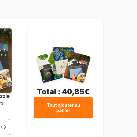
8412668203334
3000 pièces
46 x 32 cm
Total :
40,85€
zzle
es
Tout ajouter au
panier
er