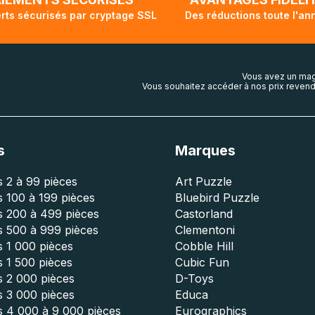
rts sécurisés par cryptage SSL
Des réductions toute l'an
Vous avez un mag
Vous souhaitez accéder à nos prix revend
s
Marques
 2 à 99 pièces
Art Puzzle
 100 à 199 pièces
Bluebird Puzzle
s 200 à 499 pièces
Castorland
s 500 à 999 pièces
Clementoni
 1 000 pièces
Cobble Hill
 1 500 pièces
Cubic Fun
s 2 000 pièces
D-Toys
s 3 000 pièces
Educa
s 4 000 à 9 000 pièces
Eurographics