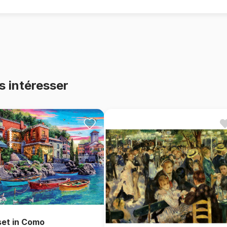
s intéresser
et in Como