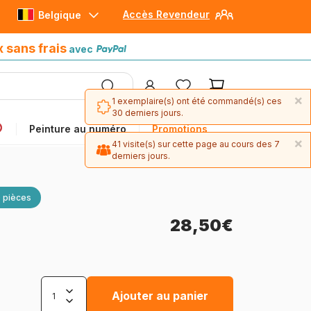
Accès Revendeur
Belgique
Paiement en 4x sans frais
avec Paypal
x sans frais
avec
×
1 exemplaire(s) ont été commandé(s) ces
30 derniers jours.
Peinture au numéro
Promotions
×
41 visite(s) sur cette page au cours des 7
derniers jours.
 pièces
28,50€
Ajouter au panier