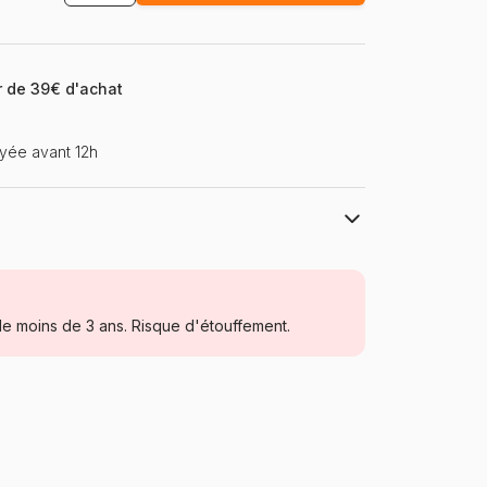
ir de 39€ d'achat
yée avant 12h
Educa : un large choix de puzzles made
in Espagne
Puzzles - Mers et Océans
e moins de 3 ans. Risque d'étouffement.
Puzzle pour Adultes (500 à 48.000
pièces)
Espagne
Educa-20332