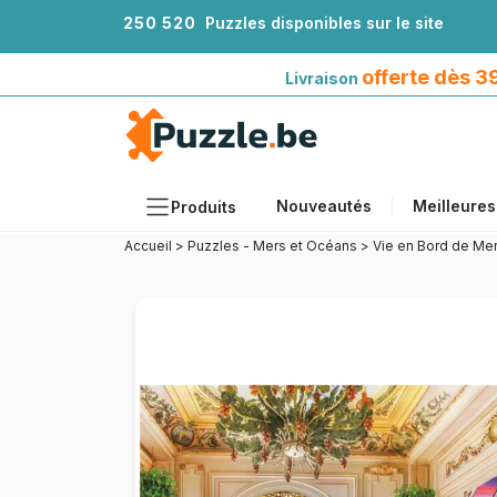
2
5
0
5
2
0
Puzzles disponibles sur le site
Livraison offerte dès 39€*
avec Mondial Relay
offerte dès 
Livraison
Nouveautés
Meilleures
Produits
Accueil
>
Puzzles - Mers et Océans
>
Vie en Bord de Me
Thèmes
Tailles
Formats
Âges
Artistes
Accessoires
Puzzles en bois