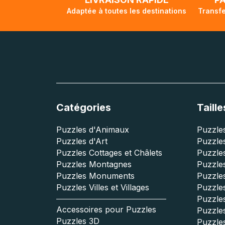
Adaptée à toutes les destinations
Transfe
Catégories
Taille
Puzzles d'Animaux
Puzzles
Puzzles d'Art
Puzzles
Puzzles Cottages et Châlets
Puzzle
Puzzles Montagnes
Puzzle
Puzzles Monuments
Puzzles
Puzzles Villes et Villages
Puzzles
Puzzle
Accessoires pour Puzzles
Puzzle
Puzzles 3D
Puzzle