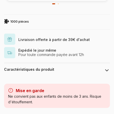
1000 pièces
Livraison offerte à partir de 39€ d'achat
Expédié le jour même
Pour toute commande payée avant 12h
Caractéristiques du produit
Marque
Educa : un large choix de
puzzles made in Espagne
Mise en garde
Ne convient pas aux enfants de moins de 3 ans. Risque
Catégorie
Puzzles - Hommes et Femmes
d'étouffement.
Age
Puzzle pour Adultes (500 à