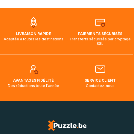
mois et demi pour arriver à destination. Il est donc normal
que pendant la traversée, le suivi de votre commande ne
soit pas modifié. Ce dernier reprendra lorsque votre colis
aura touché terre.
LIVRAISON RAPIDE
PAIEMENTS SÉCURISÉS
Adaptée à toutes les destinations
Transferts sécurisés par cryptage
SSL
AVANTAGES FIDÉLITÉ
SERVICE CLIENT
Des réductions toute l'année
Contactez-nous