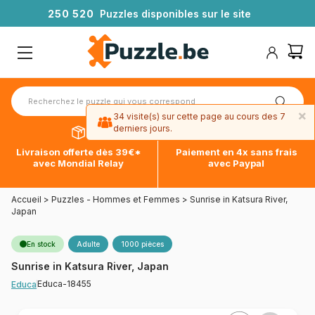
2
5
0
5
2
0
Puzzles disponibles sur le site
×
34 visite(s) sur cette page au cours des 7
derniers jours.
Livraison offerte dès 39€*
Paiement en 4x sans frais
avec Mondial Relay
avec Paypal
Accueil
>
Puzzles - Hommes et Femmes
>
Sunrise in Katsura River,
Japan
En stock
Adulte
1000 pièces
Sunrise in Katsura River, Japan
Educa-18455
Educa