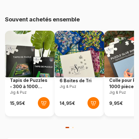
48.000 pièces)
Souvent achetés ensemble
Provenance
Espagne
Référence
Educa-18455
EAN
8412668184558
Nombre de pièces
1000 pièces
Tapis de Puzzles
Colle pour Pu
6 Boites de Tri
Dimensions
68 x 48 cm
- 300 à 1000
1000 pièces
Jig & Puz
pièces
Jig & Puz
Jig & Puz