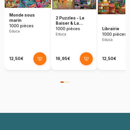
Monde sous
2 Puzzles - Le
marin
Baiser & La
1000 pièces
Vierge. Gustav
1000 pièces
Librairie
Educa
Klimt
1000 pièces
Educa
Educa
12,50€
16,95€
12,50€