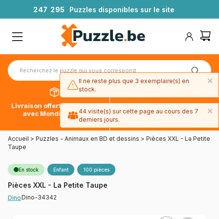
2
4
7
2
9
5
Puzzles disponibles sur le site
×
Il ne reste plus que 3 exemplaire(s) en
stock.
Livraison offerte dès 39€*
Paiement en 4x sans frais
×
44 visite(s) sur cette page au cours des 7
avec Mondial Relay
avec Paypal
derniers jours.
Accueil
>
Puzzles - Animaux en BD et dessins
>
Pièces XXL - La Petite
Taupe
En stock
Enfant
100 pièces
Pièces XXL - La Petite Taupe
Dino-34342
Dino