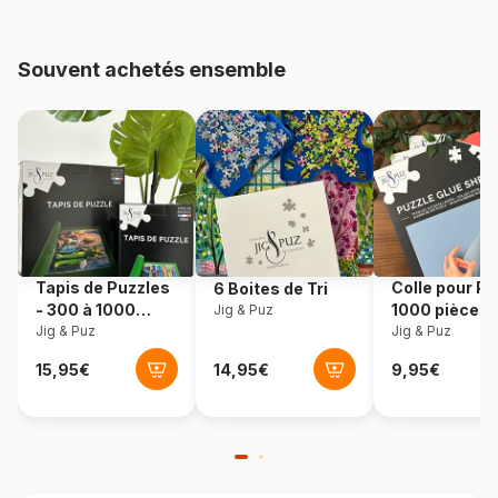
pièces)
Souvent achetés ensemble
Provenance
Tchéquie
Référence
Dino-34342
EAN
8590878343429
Nombre de pièces
100 pièces
Tapis de Puzzles
Colle pour Pu
6 Boites de Tri
Dimensions
47 x 33 cm
- 300 à 1000
1000 pièces
Jig & Puz
pièces
Jig & Puz
Jig & Puz