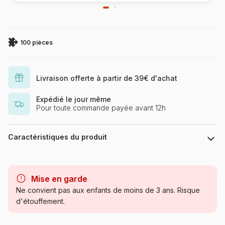
100 pièces
Livraison offerte à partir de 39€ d'achat
Expédié le jour même
Pour toute commande payée avant 12h
Caractéristiques du produit
Marque
Dino
Mise en garde
Catégorie
Puzzles - Animaux en BD et
Ne convient pas aux enfants de moins de 3 ans. Risque
dessins
d'étouffement.
Age
à partir de 6 ans (50 à 100