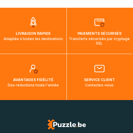
mois et demi pour arriver à destination. Il est donc normal
que pendant la traversée, le suivi de votre commande ne
soit pas modifié. Ce dernier reprendra lorsque votre colis
aura touché terre.
LIVRAISON RAPIDE
PAIEMENTS SÉCURISÉS
Adaptée à toutes les destinations
Transferts sécurisés par cryptage
SSL
AVANTAGES FIDÉLITÉ
SERVICE CLIENT
Des réductions toute l'année
Contactez-nous