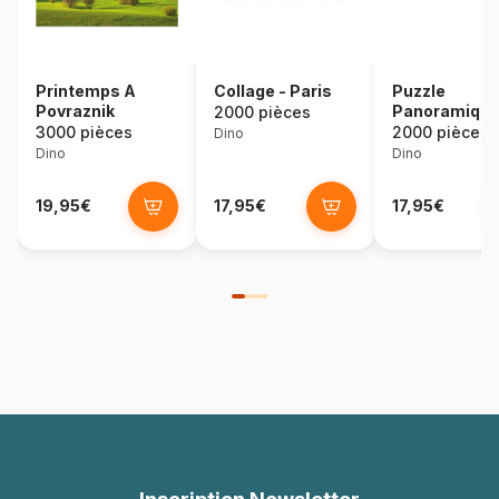
Printemps A
Collage - Paris
Puzzle
Povraznik
Panoramique
2000 pièces
Golfe de Tha
3000 pièces
2000 pièces
Dino
Dino
Dino
19,95€
17,95€
17,95€