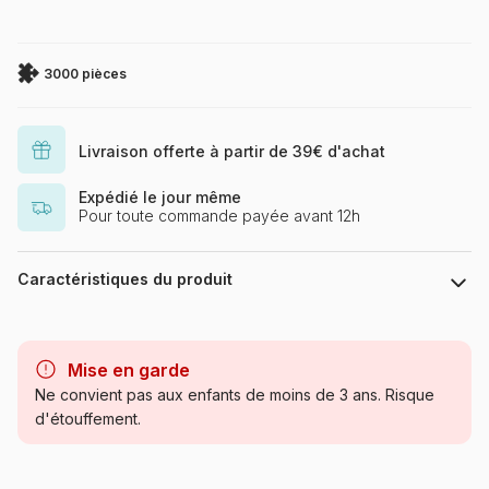
3000 pièces
Livraison offerte à partir de 39€ d'achat
Expédié le jour même
Pour toute commande payée avant 12h
Caractéristiques du produit
Marque
Dino
Mise en garde
Catégorie
Puzzles - Villes et Villages
Ne convient pas aux enfants de moins de 3 ans. Risque
d'étouffement.
Age