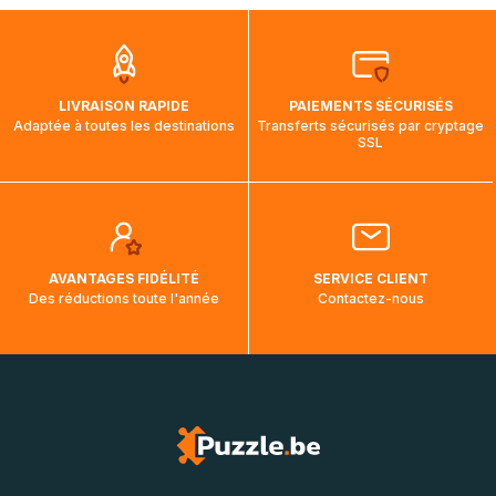
que pendant la traversée, le suivi de votre commande ne
soit pas modifié. Ce dernier reprendra lorsque votre colis
aura touché terre.
LIVRAISON RAPIDE
PAIEMENTS SÉCURISÉS
Adaptée à toutes les destinations
Transferts sécurisés par cryptage
SSL
AVANTAGES FIDÉLITÉ
SERVICE CLIENT
Des réductions toute l'année
Contactez-nous