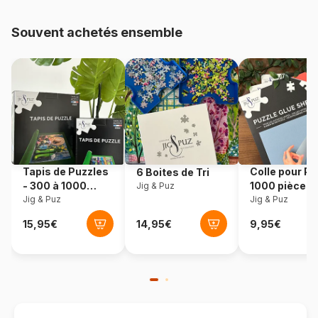
Provenance
Tchéquie
Souvent achetés ensemble
Référence
Dino-56330
EAN
8590878563308
Nombre de pièces
3000 pièces
Dimensions
43 x 30 cm
Tapis de Puzzles
Colle pour Pu
6 Boites de Tri
- 300 à 1000
1000 pièces
Jig & Puz
pièces
Jig & Puz
Jig & Puz