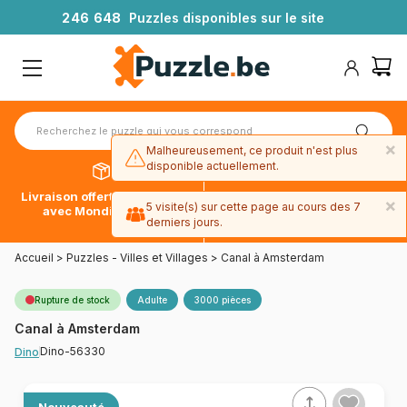
2
4
6
6
4
8
Puzzles disponibles sur le site
×
Malheureusement, ce produit n'est plus
disponible actuellement.
Livraison offerte dès 39€*
Paiement en 4x sans frais
×
5 visite(s) sur cette page au cours des 7
avec Mondial Relay
avec Paypal
derniers jours.
Accueil
>
Puzzles - Villes et Villages
>
Canal à Amsterdam
Rupture de stock
Adulte
3000 pièces
Canal à Amsterdam
Dino-56330
Dino
Nouveauté