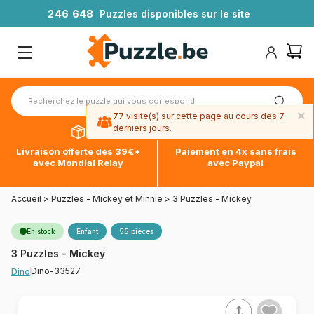
2
4
6
6
4
8
Puzzles disponibles sur le site
×
77 visite(s) sur cette page au cours des 7
derniers jours.
Livraison offerte dès 39€*
Paiement en 4x sans frais
avec Mondial Relay
avec Paypal
Accueil
>
Puzzles - Mickey et Minnie
>
3 Puzzles - Mickey
En stock
Enfant
55 pièces
3 Puzzles - Mickey
Dino-33527
Dino