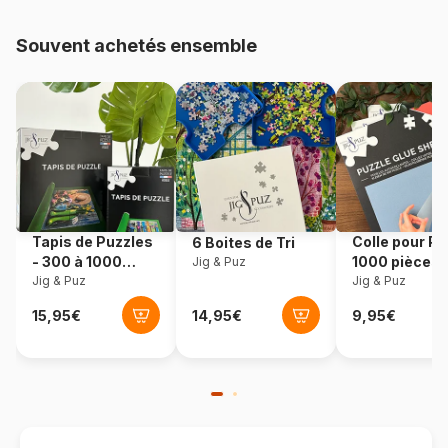
Provenance
Tchéquie
Souvent achetés ensemble
Référence
Dino-33527
EAN
8590878335271
Nombre de pièces
55 pièces
Tapis de Puzzles
Colle pour Pu
6 Boites de Tri
- 300 à 1000
1000 pièces
Jig & Puz
pièces
Jig & Puz
Jig & Puz