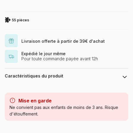
55 pièces
Livraison offerte à partir de 39€ d'achat
Expédié le jour même
Pour toute commande payée avant 12h
Caractéristiques du produit
Marque
Dino
Mise en garde
Catégorie
Puzzles - Mickey et Minnie
Ne convient pas aux enfants de moins de 3 ans. Risque
d'étouffement.
Age
à partir de 6 ans (50 à 100
pièces)