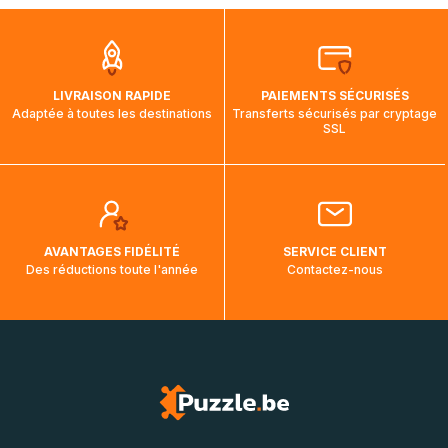
que pendant la traversée, le suivi de votre commande ne
soit pas modifié. Ce dernier reprendra lorsque votre colis
aura touché terre.
LIVRAISON RAPIDE
PAIEMENTS SÉCURISÉS
Adaptée à toutes les destinations
Transferts sécurisés par cryptage
SSL
AVANTAGES FIDÉLITÉ
SERVICE CLIENT
Des réductions toute l'année
Contactez-nous