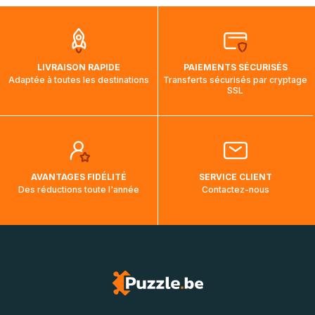
que pendant la traversée, le suivi de votre commande ne
soit pas modifié. Ce dernier reprendra lorsque votre colis
aura touché terre.
LIVRAISON RAPIDE
PAIEMENTS SÉCURISÉS
Adaptée à toutes les destinations
Transferts sécurisés par cryptage
SSL
AVANTAGES FIDÉLITÉ
SERVICE CLIENT
Des réductions toute l'année
Contactez-nous