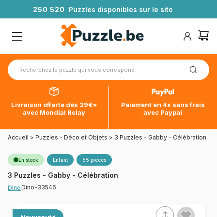
2
5
0
5
2
0
Puzzles disponibles sur le site
Livraison offerte dès 39€*
Paiement en 4x sans frais
avec Mondial Relay
avec Paypal
Accueil
>
Puzzles - Déco et Objets
>
3 Puzzles - Gabby - Célébration
En stock
Enfant
55 pièces
3 Puzzles - Gabby - Célébration
Dino-33546
Dino
Nouveauté