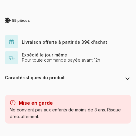
55 pièces
Livraison offerte à partir de 39€ d'achat
Expédié le jour même
Pour toute commande payée avant 12h
Caractéristiques du produit
Marque
Dino
Mise en garde
Catégorie
Puzzles - Déco et Objets
Ne convient pas aux enfants de moins de 3 ans. Risque
d'étouffement.
Age