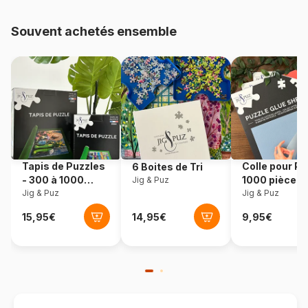
Provenance
Tchéquie
Souvent achetés ensemble
Référence
Dino-33546
EAN
8590878335462
Nombre de pièces
55 pièces
Dimensions
18 x 18 cm
Tapis de Puzzles
Colle pour Pu
6 Boites de Tri
- 300 à 1000
1000 pièces
Jig & Puz
pièces
Jig & Puz
Jig & Puz