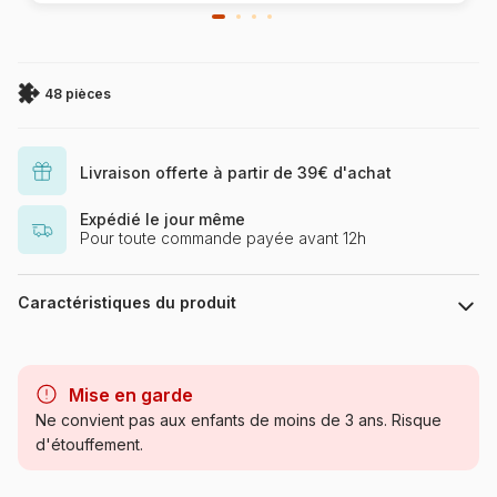
48 pièces
Livraison offerte à partir de 39€ d'achat
Expédié le jour même
Pour toute commande payée avant 12h
Caractéristiques du produit
Marque
Clementoni, le Puzzle
européen Made in Italie
Mise en garde
Ne convient pas aux enfants de moins de 3 ans. Risque
Catégorie
Puzzles - Animaux en BD et
d'étouffement.
dessins