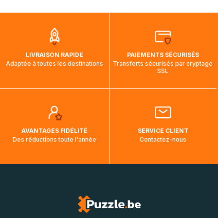
mois et demi pour arriver à destination. Il est donc normal
que pendant la traversée, le suivi de votre commande ne
soit pas modifié. Ce dernier reprendra lorsque votre colis
aura touché terre.
LIVRAISON RAPIDE
PAIEMENTS SÉCURISÉS
Adaptée à toutes les destinations
Transferts sécurisés par cryptage
SSL
AVANTAGES FIDÉLITÉ
SERVICE CLIENT
Des réductions toute l'année
Contactez-nous