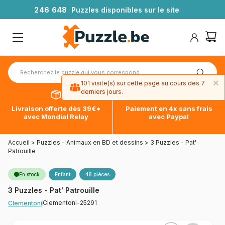
2
4
6
6
4
8
Puzzles disponibles sur le site
×
101 visite(s) sur cette page au cours des 7
derniers jours.
Livraison offerte dès 39€*
Paiement en 4x sans frais
avec Mondial Relay
avec Paypal
Accueil
>
Puzzles - Animaux en BD et dessins
>
3 Puzzles - Pat'
Patrouille
En stock
Enfant
48 pièces
3 Puzzles - Pat' Patrouille
Clementoni-25291
Clementoni