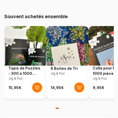
Age
à partir de 5 ans (31 à 49
pièces)
Souvent achetés ensemble
Provenance
Italie
Référence
Clementoni-25291
EAN
8005125252916
Nombre de pièces
48 pièces
Tapis de Puzzles
Colle pour Pu
6 Boites de Tri
- 300 à 1000
1000 pièces
Jig & Puz
Dimensions
21 x 20 cm
pièces
Jig & Puz
Jig & Puz