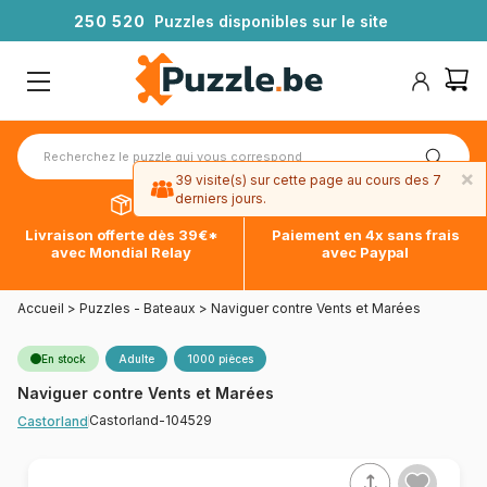
2
5
0
5
2
0
Puzzles disponibles sur le site
×
39 visite(s) sur cette page au cours des 7
derniers jours.
Livraison offerte dès 39€*
Paiement en 4x sans frais
avec Mondial Relay
avec Paypal
Accueil
>
Puzzles - Bateaux
>
Naviguer contre Vents et Marées
En stock
Adulte
1000 pièces
Naviguer contre Vents et Marées
Castorland-104529
Castorland