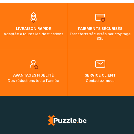
que pendant la traversée, le suivi de votre commande ne
soit pas modifié. Ce dernier reprendra lorsque votre colis
aura touché terre.
LIVRAISON RAPIDE
PAIEMENTS SÉCURISÉS
Adaptée à toutes les destinations
Transferts sécurisés par cryptage
SSL
AVANTAGES FIDÉLITÉ
SERVICE CLIENT
Des réductions toute l'année
Contactez-nous