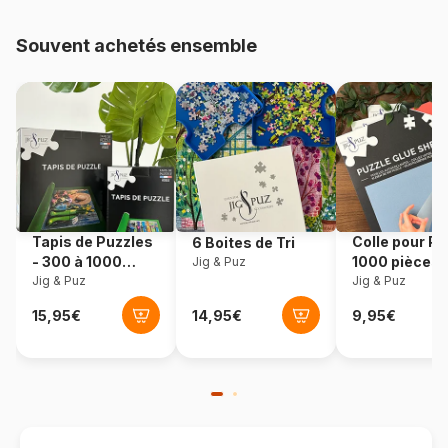
48.000 pièces)
Souvent achetés ensemble
Provenance
Pologne
Référence
Castorland-104529
EAN
5904438104529
Nombre de pièces
1000 pièces
Tapis de Puzzles
Colle pour Pu
6 Boites de Tri
Dimensions
68 x 47 cm
- 300 à 1000
1000 pièces
Jig & Puz
pièces
Jig & Puz
Jig & Puz