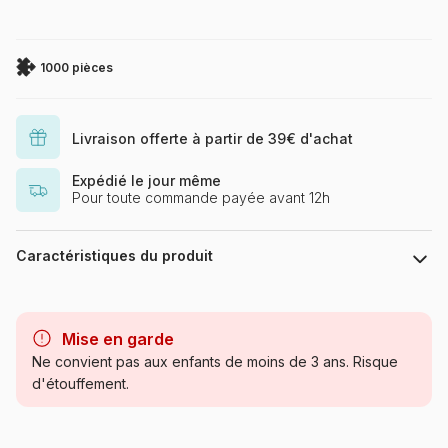
1000 pièces
Livraison offerte à partir de 39€ d'achat
Expédié le jour même
Pour toute commande payée avant 12h
Caractéristiques du produit
Marque
Castorland, les puzzles
polonais à petits prix
Mise en garde
Ne convient pas aux enfants de moins de 3 ans. Risque
Catégorie
Puzzles - Bateaux
d'étouffement.
Age
Puzzle pour Adultes (500 à