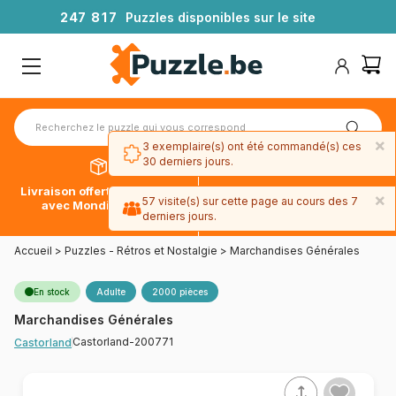
2
4
7
8
1
7
Puzzles disponibles sur le site
×
3 exemplaire(s) ont été commandé(s) ces
30 derniers jours.
Livraison offerte dès 39€*
Paiement en 4x sans frais
×
57 visite(s) sur cette page au cours des 7
avec Mondial Relay
avec Paypal
derniers jours.
Accueil
>
Puzzles - Rétros et Nostalgie
>
Marchandises Générales
En stock
Adulte
2000 pièces
Marchandises Générales
Castorland-200771
Castorland