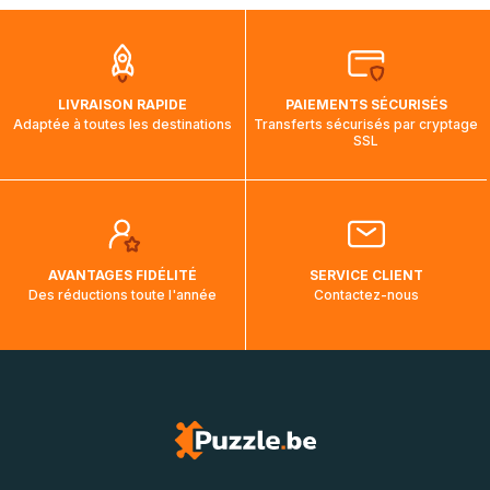
que pendant la traversée, le suivi de votre commande ne
soit pas modifié. Ce dernier reprendra lorsque votre colis
aura touché terre.
LIVRAISON RAPIDE
PAIEMENTS SÉCURISÉS
Adaptée à toutes les destinations
Transferts sécurisés par cryptage
SSL
AVANTAGES FIDÉLITÉ
SERVICE CLIENT
Des réductions toute l'année
Contactez-nous