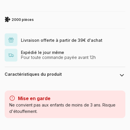
2000 pièces
Livraison offerte à partir de 39€ d'achat
Expédié le jour même
Pour toute commande payée avant 12h
Caractéristiques du produit
Marque
Castorland, les puzzles
polonais à petits prix
Mise en garde
Ne convient pas aux enfants de moins de 3 ans. Risque
Catégorie
Puzzles - Rétros et Nostalgie
d'étouffement.
Age
Puzzle pour Adultes (500 à