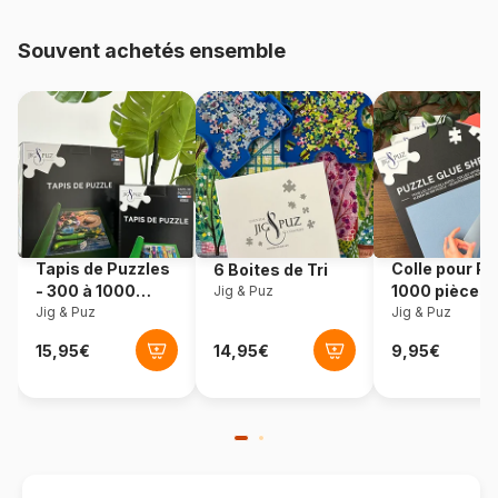
48.000 pièces)
Souvent achetés ensemble
Provenance
Pologne
Référence
Castorland-200771
EAN
5904438200771
Nombre de pièces
2000 pièces
Tapis de Puzzles
Colle pour Pu
6 Boites de Tri
Dimensions
92 x 68 cm
- 300 à 1000
1000 pièces
Jig & Puz
pièces
Jig & Puz
Jig & Puz