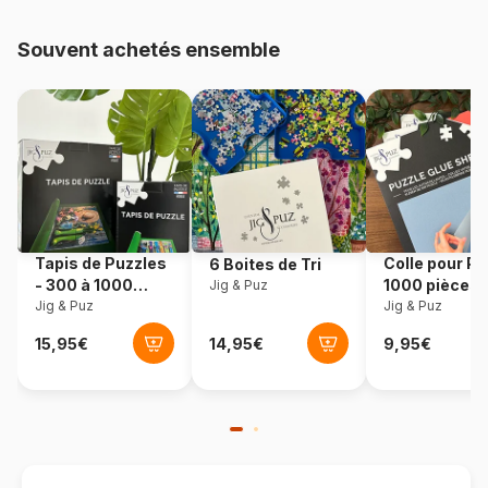
48.000 pièces)
Souvent achetés ensemble
Provenance
Pologne
Référence
Castorland-53230
EAN
5904438053230
Nombre de pièces
500 pièces
Tapis de Puzzles
Colle pour Pu
6 Boites de Tri
Dimensions
47 x 33 cm
- 300 à 1000
1000 pièces
Jig & Puz
pièces
Jig & Puz
Jig & Puz