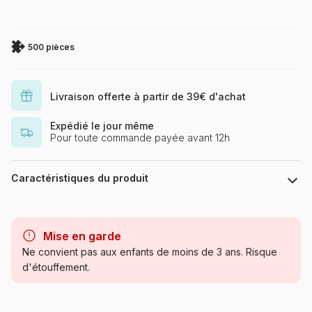
500 pièces
Livraison offerte à partir de 39€ d'achat
Expédié le jour même
Pour toute commande payée avant 12h
Caractéristiques du produit
Marque
Castorland, les puzzles
polonais à petits prix
Mise en garde
Ne convient pas aux enfants de moins de 3 ans. Risque
Catégorie
Puzzles - Chats
d'étouffement.
Age
Puzzle pour Adultes (500 à