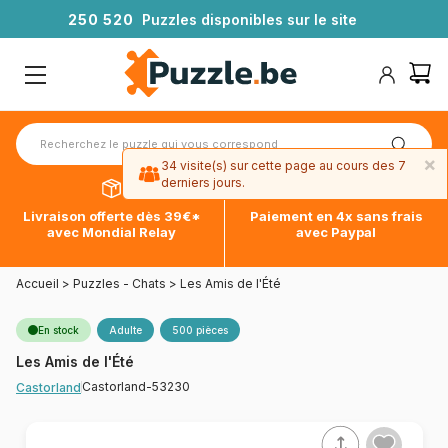
2
5
0
5
2
0
Puzzles disponibles sur le site
×
34 visite(s) sur cette page au cours des 7
derniers jours.
Livraison offerte dès 39€*
Paiement en 4x sans frais
avec Mondial Relay
avec Paypal
Accueil
>
Puzzles - Chats
>
Les Amis de l'Été
En stock
Adulte
500 pièces
Les Amis de l'Été
Castorland-53230
Castorland