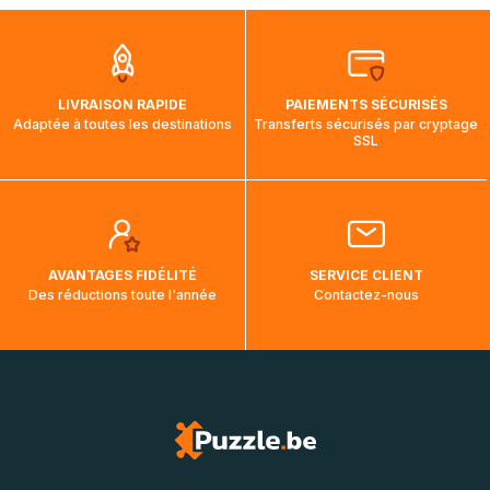
que pendant la traversée, le suivi de votre commande ne
soit pas modifié. Ce dernier reprendra lorsque votre colis
aura touché terre.
LIVRAISON RAPIDE
PAIEMENTS SÉCURISÉS
Adaptée à toutes les destinations
Transferts sécurisés par cryptage
SSL
AVANTAGES FIDÉLITÉ
SERVICE CLIENT
Des réductions toute l'année
Contactez-nous