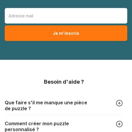
Besoin d'aide ?
Que faire s'il me manque une pièce
de puzzle ?
Tous les fabricants produisent leurs puzzles avec le plus
Comment créer mon puzzle
grand soin, mais il peut quand même arriver qu'il vous
personnalisé ?
manque une pièce. Chaque fabricant a sa propre procédure