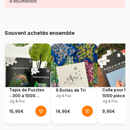
d'étouffement.
Age
Puzzle pour Adultes (500 à
48.000 pièces)
Provenance
Turquie
Souvent achetés ensemble
Référence
Bluebird-Puzzle-70281
EAN
3663384702815
Nombre de pièces
1500 pièces
Dimensions
68 x 48 cm
Tapis de Puzzles
Colle pour Pu
6 Boites de Tri
- 300 à 1000
1000 pièces
Jig & Puz
Matière primaire
Carton
pièces
Jig & Puz
Jig & Puz
Format boîte
Boîte en carton