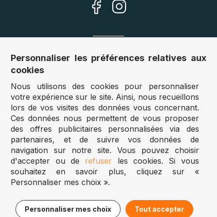
Nos sites
Personnaliser les préférences relatives aux
cookies
Allemagne :
www.puzzle.de
Nous utilisons des cookies pour personnaliser
Autriche :
www.puzzle.at
votre expérience sur le site. Ainsi, nous recueillons
Belgique :
www.puzzle.be
lors de vos visites des données vous concernant.
Royaume Uni :
www.jigsawpuzzle.co.uk
Ces données nous permettent de vous proposer
des offres publicitaires personnalisées via des
partenaires, et de suivre vos données de
Accès revendeurs / détaillants
navigation sur notre site. Vous pouvez choisir
d'accepter ou de
refuser
les cookies. Si vous
Vous avez un magasin ?
souhaitez en savoir plus, cliquez sur «
Vous souhaitez accéder à nos prix revendeurs ?
Personnaliser mes choix ».
Puzzle.be 2025
16,95€
Ajouter au panier
Personnaliser mes choix
Tout accepter