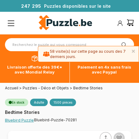
2
4
7
2
9
5
Puzzles disponibles sur le site
×
58 visite(s) sur cette page au cours des 7
derniers jours.
Livraison offerte dès 39€*
Paiement en 4x sans frais
avec Mondial Relay
avec Paypal
Accueil
>
Puzzles - Déco et Objets
>
Bedtime Stories
En stock
Adulte
1500 pièces
Bedtime Stories
Bluebird-Puzzle-70281
Bluebird Puzzle