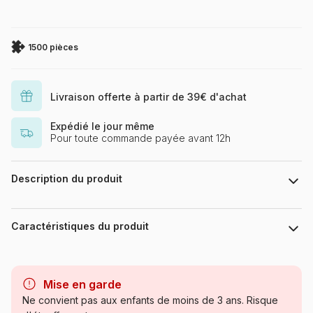
1500 pièces
Livraison offerte à partir de 39€ d'achat
Expédié le jour même
Pour toute commande payée avant 12h
Description du produit
Celebrate Life Gallery / artlicensing.com
Caractéristiques du produit
Marque
Bluebird Puzzle
Mise en garde
Catégorie
Puzzles - Déco et Objets
Ne convient pas aux enfants de moins de 3 ans. Risque