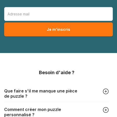
Besoin d'aide ?
Que faire s'il me manque une pièce
de puzzle ?
Tous les fabricants produisent leurs puzzles avec le plus
Comment créer mon puzzle
grand soin, mais il peut quand même arriver qu'il vous
personnalisé ?
manque une pièce. Chaque fabricant a sa propre procédure