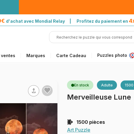
39€
4
d'achat avec Mondial Relay | Profitez du paiement en
Puzzles photo
 ventes
Marques
Carte Cadeau
En stock
Adulte
1500
Merveilleuse Lune
1500 pièces
Art Puzzle