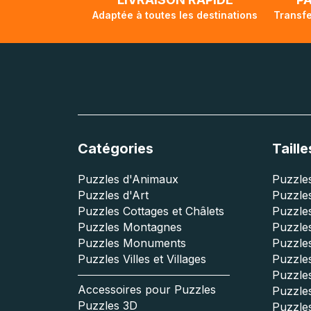
Adaptée à toutes les destinations
Transfe
Catégories
Taille
Puzzles d'Animaux
Puzzles
Puzzles d'Art
Puzzles
Puzzles Cottages et Châlets
Puzzle
Puzzles Montagnes
Puzzle
Puzzles Monuments
Puzzles
Puzzles Villes et Villages
Puzzles
Puzzle
Accessoires pour Puzzles
Puzzle
Puzzles 3D
Puzzle