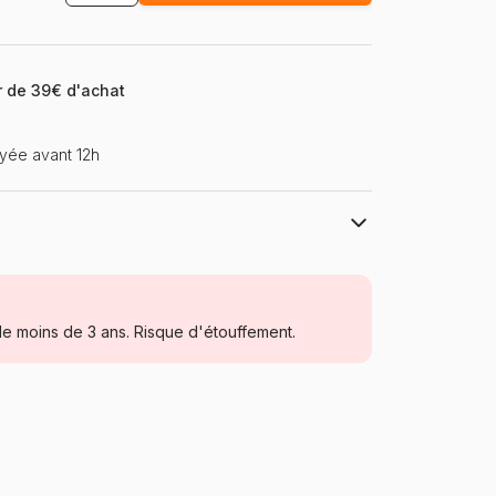
ir de 39€ d'achat
yée avant 12h
Art Puzzle
Puzzles - Monuments
e moins de 3 ans. Risque d'étouffement.
Puzzle pour Adultes (500 à 48.000
pièces)
Turquie
Art-Puzzle-4548
8697950845489