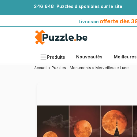
2
4
6
6
4
8
Puzzles disponibles sur le site
Livraison offerte dès 39€*
avec Mondial Relay
offerte dès 
Livraison
Nouveautés
Meilleures
Produits
Accueil
>
Puzzles - Monuments
>
Merveilleuse Lune
Thèmes
Tailles
Formats
Âges
Artistes
Accessoires
Puzzles en bois