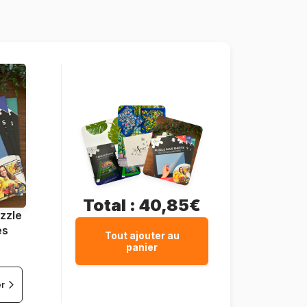
1500 pièces
85 x 60 cm
Total :
40,85€
zzle
es
Tout ajouter au
panier
er