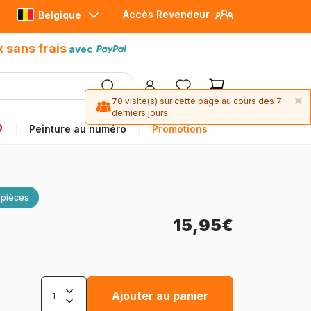
Accès Revendeur
Belgique
Paiement en 4x sans frais
avec Paypal
x sans frais
avec
×
70 visite(s) sur cette page au cours des 7
derniers jours.
Peinture au numéro
Promotions
 pièces
15,95€
Ajouter au panier