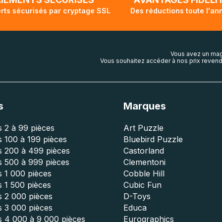
rts sécurisés par cryptage SSL
Des réductions toute l'an
Vous avez un mag
Vous souhaitez accéder à nos prix revend
s
Marques
 2 à 99 pièces
Art Puzzle
 100 à 199 pièces
Bluebird Puzzle
s 200 à 499 pièces
Castorland
s 500 à 999 pièces
Clementoni
 1 000 pièces
Cobble Hill
 1 500 pièces
Cubic Fun
s 2 000 pièces
D-Toys
s 3 000 pièces
Educa
s 4 000 à 9 000 pièces
Eurographics