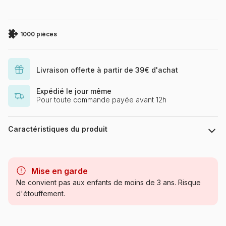
1000 pièces
Livraison offerte à partir de 39€ d'achat
Expédié le jour même
Pour toute commande payée avant 12h
Caractéristiques du produit
Marque
Art Puzzle
Mise en garde
Catégorie
Puzzles - Cottages et Châlets
Ne convient pas aux enfants de moins de 3 ans. Risque
d'étouffement.
Age
Puzzle pour Adultes (500 à
48.000 pièces)