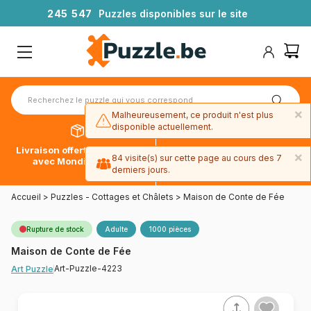
2
4
5
5
4
7
Puzzles disponibles sur le site
×
Malheureusement, ce produit n'est plus
disponible actuellement.
Livraison offerte dès 39€*
Paiement en 4x sans frais
×
84 visite(s) sur cette page au cours des 7
avec Mondial Relay
avec Paypal
derniers jours.
Accueil
>
Puzzles - Cottages et Châlets
>
Maison de Conte de Fée
Rupture de stock
Adulte
1000 pièces
Maison de Conte de Fée
Art-Puzzle-4223
Art Puzzle