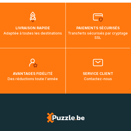
que pendant la traversée, le suivi de votre commande ne
soit pas modifié. Ce dernier reprendra lorsque votre colis
aura touché terre.
LIVRAISON RAPIDE
PAIEMENTS SÉCURISÉS
Adaptée à toutes les destinations
Transferts sécurisés par cryptage
SSL
AVANTAGES FIDÉLITÉ
SERVICE CLIENT
Des réductions toute l'année
Contactez-nous