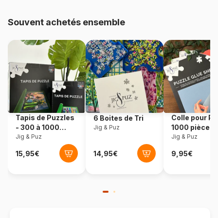
Provenance
Turquie
Souvent achetés ensemble
Référence
Art-Puzzle-4223
EAN
8697950842235
Nombre de pièces
1000 pièces
Dimensions
68 x 48 cm
Tapis de Puzzles
Colle pour Pu
6 Boites de Tri
- 300 à 1000
1000 pièces
Jig & Puz
pièces
Jig & Puz
Jig & Puz