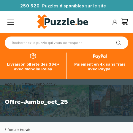
2
5
0
5
2
0
Puzzles disponibles sur le site
Livraison offerte dès 39€*
Paiement en 4x sans frais
avec Mondial Relay
avec Paypal
Accueil
>
Offre-Jumbo_oct_25
Offre-Jumbo_oct_25
5 Produits trouvés