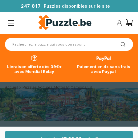
2
4
7
8
1
7
Puzzles disponibles sur le site
Livraison offerte dès 39€*
Paiement en 4x sans frais
avec Mondial Relay
avec Paypal
Accueil
>
Puzzles Voitures Motos Et Camions 54