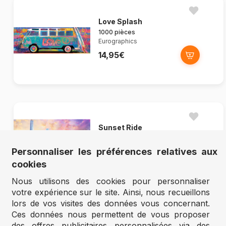
Love Splash
1000 pièces
Eurographics
14,95€
Sunset Ride
1000 pièces
Trefl
Personnaliser les préférences relatives aux
6,97€
cookies
9,95€
Nous utilisons des cookies pour personnaliser
votre expérience sur le site. Ainsi, nous recueillons
lors de vos visites des données vous concernant.
Ces données nous permettent de vous proposer
des offres publicitaires personnalisées via des