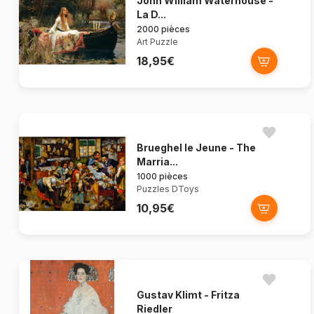
John William Waterhouse -
La D...
2000 pièces
Art Puzzle
18,95€
Brueghel le Jeune - The
Marria...
1000 pièces
Puzzles DToys
10,95€
Gustav Klimt - Fritza
Riedler