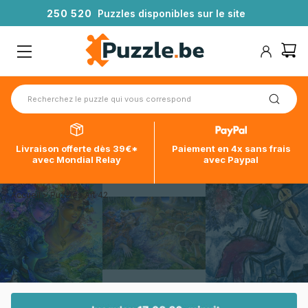
2
5
0
5
2
0
Puzzles disponibles sur le site
Livraison offerte dès 39€*
Paiement en 4x sans frais
avec Mondial Relay
avec Paypal
Accueil
>
Puzzles Art 42