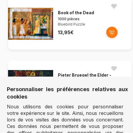
Book of the Dead
1000 pièces
Bluebird Puzzle
13,95€
Pieter Bruegel the Elder -
The...
1000 pièces
Personnaliser les préférences relatives aux
Bluebird Puzzle
cookies
13,95€
Nous utilisons des cookies pour personnaliser
votre expérience sur le site. Ainsi, nous recueillons
lors de vos visites des données vous concernant.
Ces données nous permettent de vous proposer
des offres publicitaires personnalisées via des