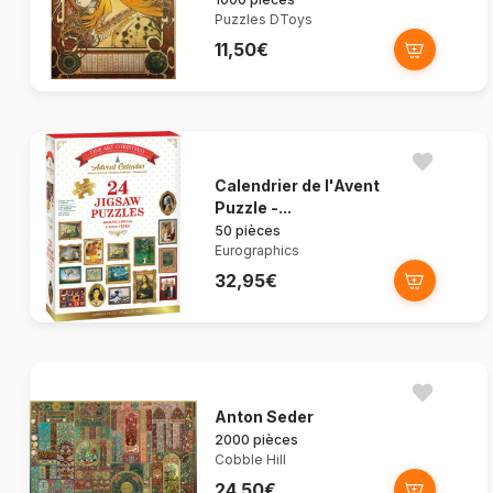
Puzzles DToys
11,50€
Calendrier de l'Avent
Puzzle -...
50 pièces
Eurographics
32,95€
Anton Seder
2000 pièces
Cobble Hill
24,50€