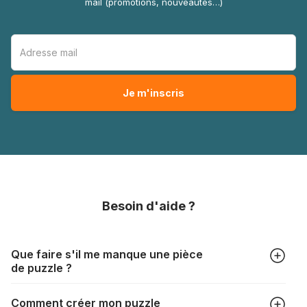
mail (promotions, nouveautés…)
Besoin d'aide ?
Que faire s'il me manque une pièce
de puzzle ?
Tous les fabricants produisent leurs puzzles avec le plus
Comment créer mon puzzle
grand soin, mais il peut quand même arriver qu'il vous