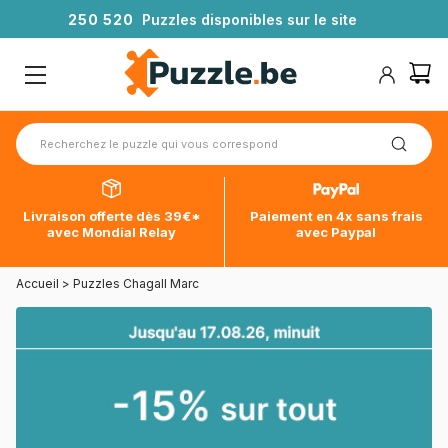
2
5
0
5
2
0
Puzzles disponibles sur le site
Livraison offerte dès 39€*
Paiement en 4x sans frais
avec Mondial Relay
avec Paypal
Accueil
>
Puzzles Chagall Marc