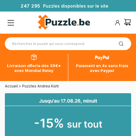
2
4
7
2
9
5
Puzzles disponibles sur le site
Livraison offerte dès 39€*
Paiement en 4x sans frais
avec Mondial Relay
avec Paypal
Accueil
>
Puzzles Andrea Kürti