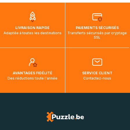
que pendant la traversée, le suivi de votre commande ne
soit pas modifié. Ce dernier reprendra lorsque votre colis
aura touché terre.
LIVRAISON RAPIDE
PAIEMENTS SÉCURISÉS
Adaptée à toutes les destinations
Transferts sécurisés par cryptage
SSL
AVANTAGES FIDÉLITÉ
SERVICE CLIENT
Des réductions toute l'année
Contactez-nous