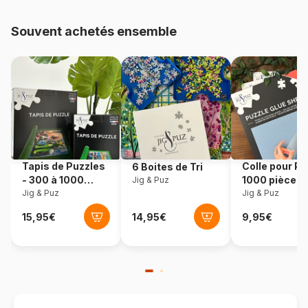
Age
Puzzle pour Adultes (500 à
48.000 pièces)
Souvent achetés ensemble
Provenance
Allemagne
Référence
Ravensburger-00460
EAN
4005555004608
Nombre de pièces
1000 pièces
Tapis de Puzzles
Colle pour Pu
6 Boites de Tri
- 300 à 1000
1000 pièces
Jig & Puz
Dimensions
70 x 50 cm
pièces
Jig & Puz
Jig & Puz