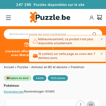
2
4
7
2
9
5
Puzzles disponibles sur le site
×
Malheureusement, ce produit n'est plus
disponible actuellement.
Livraison offerte dès 39€*
Paiement en 4x sans frais
×
19 visite(s) sur cette page au cours des 7
avec Mondial Relay
avec Paypal
derniers jours.
Accueil
>
Puzzles - Animaux en BD et dessins
>
Pokémon
Rupture de stock
Adulte
1000 pièces
Pokémon
Ravensburger-00460
Ravensburger