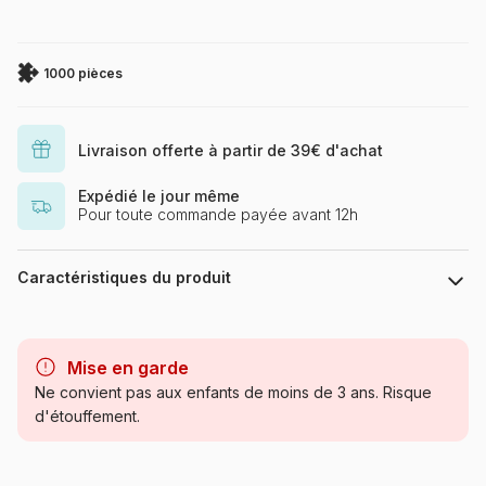
1000 pièces
Livraison offerte à partir de 39€ d'achat
Expédié le jour même
Pour toute commande payée avant 12h
Caractéristiques du produit
Marque
Ravensburger, le leader
européen du puzzle
Mise en garde
Ne convient pas aux enfants de moins de 3 ans. Risque
Catégorie
Puzzles - Animaux en BD et
d'étouffement.
dessins