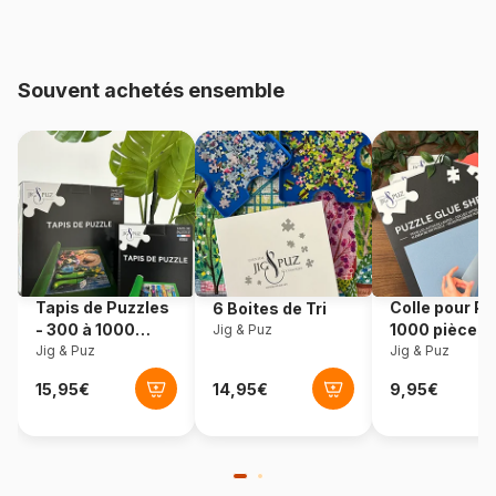
Référence
Mystery-Puzzle-2000
Souvent achetés ensemble
Tapis de Puzzles
Colle pour Pu
6 Boites de Tri
- 300 à 1000
1000 pièces
Jig & Puz
pièces
Jig & Puz
Jig & Puz