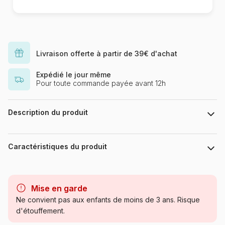
Livraison offerte à partir de 39€ d'achat
Expédié le jour même
Pour toute commande payée avant 12h
Description du produit
Attention, en commandant plusieurs exemplaires de cette
référence, vous êtes susceptible de recevoir des sachets
Caractéristiques du produit
contenant le même visuel. Ces puzzles mystères sont choisis
aléatoirement parmi notre sélection.
Marque
Mystery Brand
Mise en garde
Age
Puzzle pour Adultes (500 à
Ne convient pas aux enfants de moins de 3 ans. Risque
48.000 pièces)
d'étouffement.