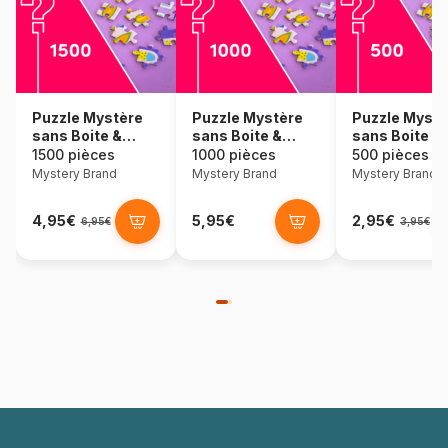
Puzzle Mystère
Puzzle Mystère
Puzzle Mystè
sans Boite &
sans Boite &
sans Boite &
sans Image -
sans Image -
sans Image -
1500 pièces
1000 pièces
500 pièces
Sachet de 1500
Sachet de 1000
Sachet de 5
Mystery Brand
Mystery Brand
Mystery Brand
Pièces
Pièces
Pièces
4,95€
5,95€
2,95€
6,95€
3,95€