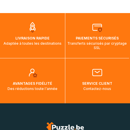
mois et demi pour arriver à destination. Il est donc normal
que pendant la traversée, le suivi de votre commande ne
soit pas modifié. Ce dernier reprendra lorsque votre colis
aura touché terre.
LIVRAISON RAPIDE
PAIEMENTS SÉCURISÉS
Adaptée à toutes les destinations
Transferts sécurisés par cryptage
SSL
AVANTAGES FIDÉLITÉ
SERVICE CLIENT
Des réductions toute l'année
Contactez-nous