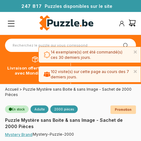
2
4
7
8
1
7
Puzzles disponibles sur le site
×
14 exemplaire(s) ont été commandé(s)
ces 30 derniers jours.
Livraison offerte dès 39€*
Paiement en 4x sans frais
×
102 visite(s) sur cette page au cours des 7
avec Mondial Relay
avec Paypal
derniers jours.
Accueil
>
Puzzle Mystère sans Boite & sans Image - Sachet de 2000
Pièces
En stock
Adulte
2000 pièces
Promotion
Puzzle Mystère sans Boite & sans Image - Sachet de
2000 Pièces
Mystery-Puzzle-2000
Mystery Brand