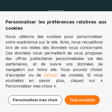
Nos sites
Personnaliser les préférences relatives aux
cookies
Allemagne :
www.puzzle.de
Nous utilisons des cookies pour personnaliser
Autriche :
www.puzzle.at
votre expérience sur le site. Ainsi, nous recueillons
Belgique :
www.puzzle.be
lors de vos visites des données vous concernant.
Royaume Uni :
www.jigsawpuzzle.co.uk
Ces données nous permettent de vous proposer
des offres publicitaires personnalisées via des
partenaires, et de suivre vos données de
Accès revendeurs / détaillants
navigation sur notre site. Vous pouvez choisir
d'accepter ou de
refuser
les cookies. Si vous
Vous avez un magasin ?
souhaitez en savoir plus, cliquez sur «
Vous souhaitez accéder à nos prix revendeurs ?
Personnaliser mes choix ».
Puzzle.be 2025
5,95€
Ajouter au panier
7,95€
Personnaliser mes choix
Tout accepter