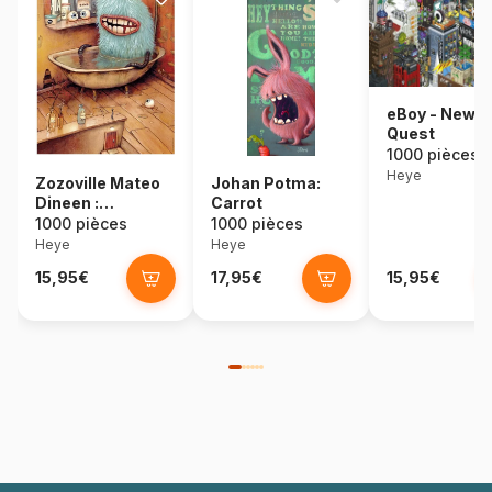
eBoy - New Y
Quest
1000 pièces
Heye
Zozoville Mateo
Johan Potma:
Dineen :
Carrot
Baignoire
1000 pièces
1000 pièces
Heye
Heye
15,95€
17,95€
15,95€