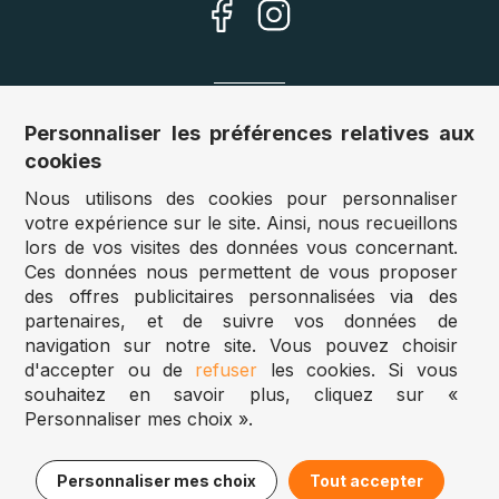
Nos sites
Personnaliser les préférences relatives aux
cookies
Allemagne :
www.puzzle.de
Nous utilisons des cookies pour personnaliser
Autriche :
www.puzzle.at
votre expérience sur le site. Ainsi, nous recueillons
Belgique :
www.puzzle.be
lors de vos visites des données vous concernant.
Royaume Uni :
www.jigsawpuzzle.co.uk
Ces données nous permettent de vous proposer
des offres publicitaires personnalisées via des
partenaires, et de suivre vos données de
Accès revendeurs / détaillants
navigation sur notre site. Vous pouvez choisir
d'accepter ou de
refuser
les cookies. Si vous
Vous avez un magasin ?
souhaitez en savoir plus, cliquez sur «
Vous souhaitez accéder à nos prix revendeurs ?
Personnaliser mes choix ».
Puzzle.be 2025
17,95€
Ajouter au panier
Personnaliser mes choix
Tout accepter