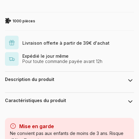
1000 pièces
Livraison offerte à partir de 39€ d'achat
Expédié le jour même
Pour toute commande payée avant 12h
Description du produit
Puzzle 1000 pièces. Bunnytown de la marque HEYE, de la
série Cartoon Boîte triangulaire et de l'artiste François Ruyer -
Caractéristiques du produit
Dimensions du puzzle monté : 50 cm x 70 cm - Label FSC (ce
label environnemental a pour but d'assurer que la production
de bois ou d'un produit à base de bois respecte les
Marque
Heye, des puzzles aux images
procédures garantissant la gestion durable des forêts)
uniques
Mise en garde
Ne convient pas aux enfants de moins de 3 ans. Risque