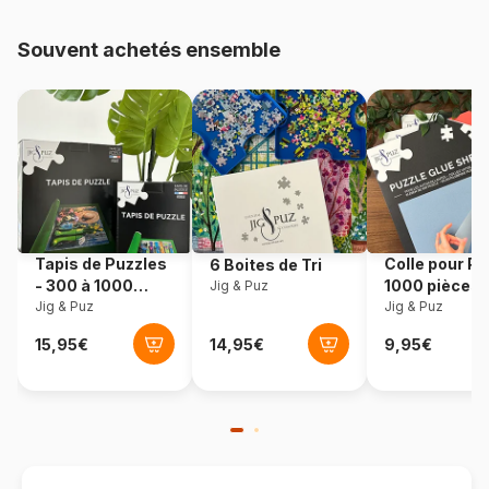
Provenance
Allemagne
Souvent achetés ensemble
Référence
Eurographics-6000-0751
EAN
628136607513
Nombre de pièces
1000 pièces
Dimensions
67 x 49 cm
Tapis de Puzzles
Colle pour Pu
6 Boites de Tri
- 300 à 1000
1000 pièces
Jig & Puz
pièces
Jig & Puz
Jig & Puz