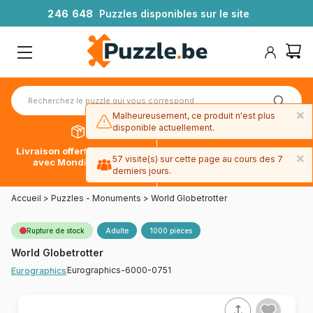
2
4
6
6
4
8
Puzzles disponibles sur le site
×
Malheureusement, ce produit n'est plus
disponible actuellement.
Livraison offerte dès 39€*
Paiement en 4x sans frais
×
57 visite(s) sur cette page au cours des 7
avec Mondial Relay
avec Paypal
derniers jours.
Accueil
>
Puzzles - Monuments
>
World Globetrotter
Rupture de stock
Adulte
1000 pièces
World Globetrotter
Eurographics-6000-0751
Eurographics