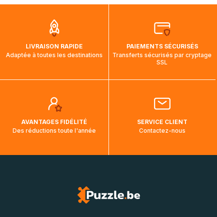
que pendant la traversée, le suivi de votre commande ne
soit pas modifié. Ce dernier reprendra lorsque votre colis
aura touché terre.
LIVRAISON RAPIDE
PAIEMENTS SÉCURISÉS
Adaptée à toutes les destinations
Transferts sécurisés par cryptage
SSL
AVANTAGES FIDÉLITÉ
SERVICE CLIENT
Des réductions toute l'année
Contactez-nous