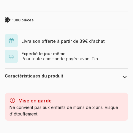
1000 pièces
Livraison offerte à partir de 39€ d'achat
Expédié le jour même
Pour toute commande payée avant 12h
Caractéristiques du produit
Marque
Eurographics
Mise en garde
Catégorie
Puzzles - Monuments
Ne convient pas aux enfants de moins de 3 ans. Risque
d'étouffement.
Age
Puzzle pour Adultes (500 à
48.000 pièces)