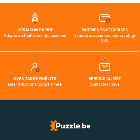
que pendant la traversée, le suivi de votre commande ne
soit pas modifié. Ce dernier reprendra lorsque votre colis
aura touché terre.
LIVRAISON RAPIDE
PAIEMENTS SÉCURISÉS
Adaptée à toutes les destinations
Transferts sécurisés par cryptage
SSL
AVANTAGES FIDÉLITÉ
SERVICE CLIENT
Des réductions toute l'année
Contactez-nous