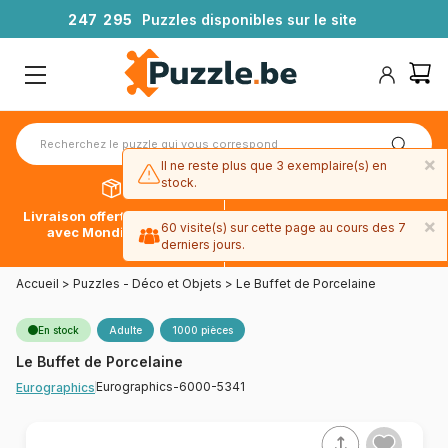
2
4
7
2
9
5
Puzzles disponibles sur le site
×
Il ne reste plus que 3 exemplaire(s) en
stock.
Livraison offerte dès 39€*
Paiement en 4x sans frais
×
60 visite(s) sur cette page au cours des 7
avec Mondial Relay
avec Paypal
derniers jours.
Accueil
>
Puzzles - Déco et Objets
>
Le Buffet de Porcelaine
En stock
Adulte
1000 pièces
Le Buffet de Porcelaine
Eurographics-6000-5341
Eurographics