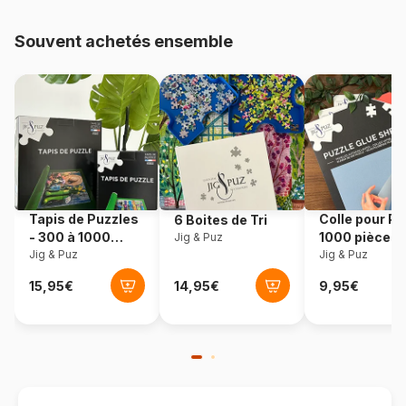
Provenance
Allemagne
Souvent achetés ensemble
Référence
Eurographics-6000-5341
EAN
628136653411
Nombre de pièces
1000 pièces
Dimensions
68 x 49 cm
Tapis de Puzzles
Colle pour Pu
6 Boites de Tri
- 300 à 1000
1000 pièces
Jig & Puz
pièces
Jig & Puz
Jig & Puz