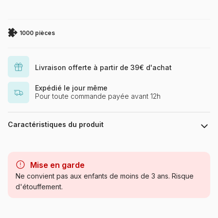
1000 pièces
Livraison offerte à partir de 39€ d'achat
Expédié le jour même
Pour toute commande payée avant 12h
Caractéristiques du produit
Marque
Eurographics
Mise en garde
Catégorie
Puzzles - Déco et Objets
Ne convient pas aux enfants de moins de 3 ans. Risque
d'étouffement.
Age
Puzzle pour Adultes (500 à
48.000 pièces)